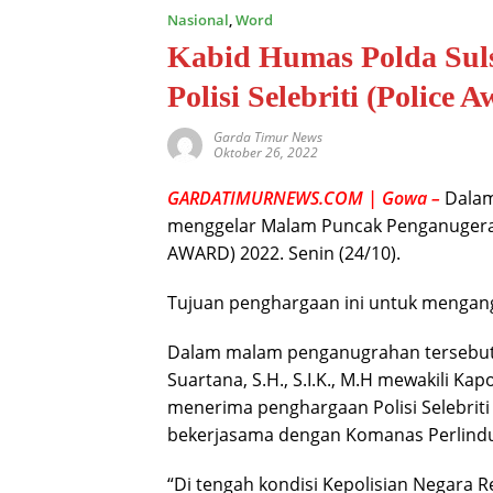
Nasional
,
Word
Kabid Humas Polda Suls
Polisi Selebriti (Police 
Garda Timur News
Oktober 26, 2022
GARDATIMURNEWS.COM | Gowa –
Dalam 
menggelar Malam Puncak Penganugeraha
AWARD) 2022. Senin (24/10).
Tujuan penghargaan ini untuk mengangk
Dalam malam penganugrahan tersebut
Suartana, S.H., S.I.K., M.H mewakili Kap
menerima penghargaan Polisi Selebriti (
bekerjasama dengan Komanas Perlind
“Di tengah kondisi Kepolisian Negara R