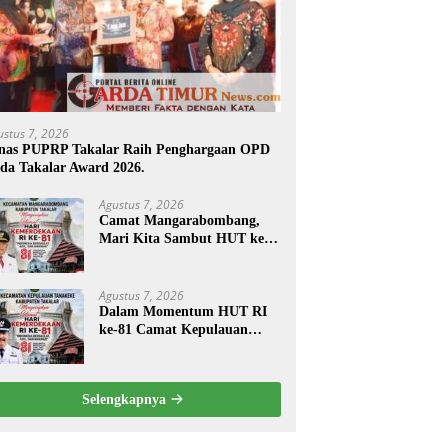
ustus 7, 2026
nas PUPRP Takalar Raih Penghargaan OPD
da Takalar Award 2026.
Agustus 7, 2026
Camat Mangarabombang,
Mari Kita Sambut HUT ke-
81 RI dengan Semangat
Persatuan dan
Pembangunan.‍
Agustus 7, 2026
Dalam Momentum HUT RI
ke-81 Camat Kepulauan
Tanakeke Ajak Masyarakat
Perkuat Persatuan dan
Tingkatkan Kesejahteraan.
Selengkapnya