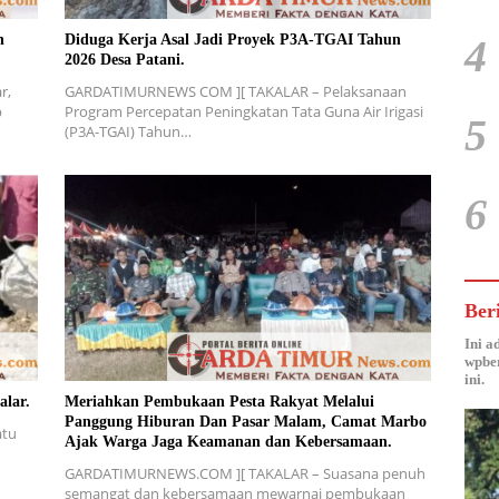
4
n
Diduga Kerja Asal Jadi Proyek P3A-TGAI Tahun
2026 Desa Patani.
r,
GARDATIMURNEWS COM ][ TAKALAR – Pelaksanaan
p
Program Percepatan Peningkatan Tata Guna Air Irigasi
5
(P3A-TGAI) Tahun…
6
Ber
Ini a
wpber
ini.
alar.
Meriahkan Pembukaan Pesta Rakyat Melalui
Panggung Hiburan Dan Pasar Malam, Camat Marbo
atu
Ajak Warga Jaga Keamanan dan Kebersamaan.
GARDATIMURNEWS.COM ][ TAKALAR – Suasana penuh
semangat dan kebersamaan mewarnai pembukaan