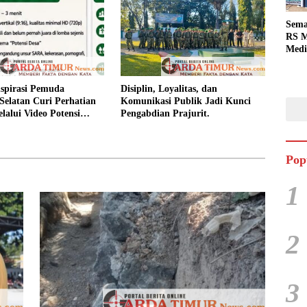
Sema
RS M
Medi
Dua 
Berg
spirasi Pemuda
Disiplin, Loyalitas, dan
Selatan Curi Perhatian
Komunikasi Publik Jadi Kunci
lalui Video Potensi
Pengabdian Prajurit.
Pop
1
2
3