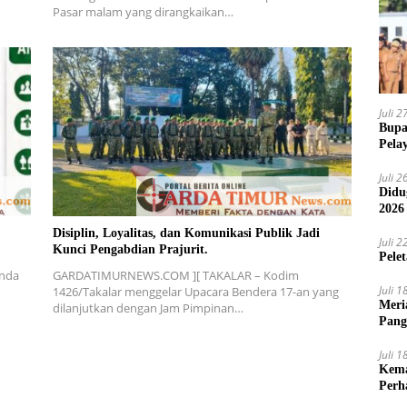
Pasar malam yang dirangkaikan…
Juli 
Bupa
Pela
Juli 
Didu
2026
Disiplin, Loyalitas, dan Komunikasi Publik Jadi
Juli 
Kunci Pengabdian Prajurit.
Pele
nda
GARDATIMURNEWS.COM ][ TAKALAR – Kodim
Juli 
1426/Takalar menggelar Upacara Bendera 17-an yang
Meri
dilanjutkan dengan Jam Pimpinan…
Pang
Ajak
Juli 
Kema
Perh