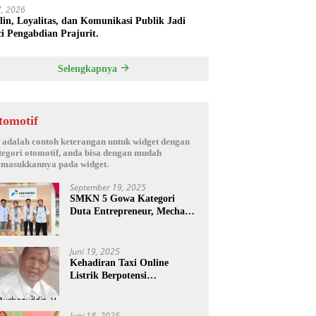
17, 2026
plin, Loyalitas, dan Komunikasi Publik Jadi
i Pengabdian Prajurit.
Selengkapnya
tomotif
i adalah contoh keterangan untuk widget dengan
tegori otomotif, anda bisa dengan mudah
masukkannya pada widget.
September 19, 2025
SMKN 5 Gowa Kategori
Duta Entrepreneur, Mechanic
Skill & Social Media Creator
Enduro Skill Contest
Nasional Ta- 2025
Juni 19, 2025
Kehadiran Taxi Online
Listrik Berpotensi
Menimbulkan Konflik Sosial.
Juni 18, 2025