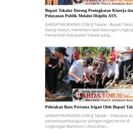
Bupati Takalar Dorong Peningkatan Kinerja da
Pelayanan Publik Melalui Disiplin ASN.
GARDATIMURNEWS.COM ][ Takalar –Bupati Takala
Daeng Manye, memimpin Apel Gabungan Lingku
Pemerintah Kabupaten Takalar yang…
Peletakan Batu Pertama Irigasi Oleh Bupati Tak
GARDATIMURNEWS.COM ][ Takalar – Peletakan b
pertama pembangunan jaringan irigasi tersier di
Lingkungan Bantinoto I,Kelurahan…