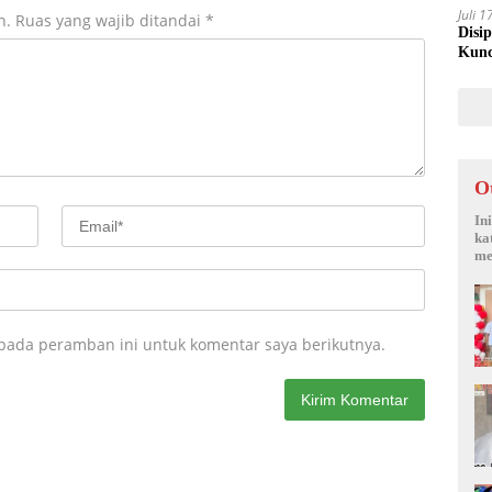
Juli 
n.
Ruas yang wajib ditandai
*
Disi
Kunc
O
In
ka
me
 pada peramban ini untuk komentar saya berikutnya.