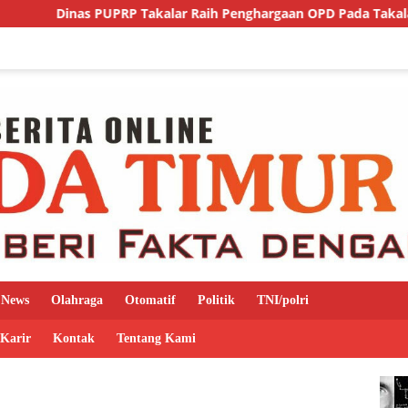
UPRP Takalar Raih Penghargaan OPD Pada Takalar Award 2026.
News
Olahraga
Otomatif
Politik
TNI/polri
 Karir
Kontak
Tentang Kami