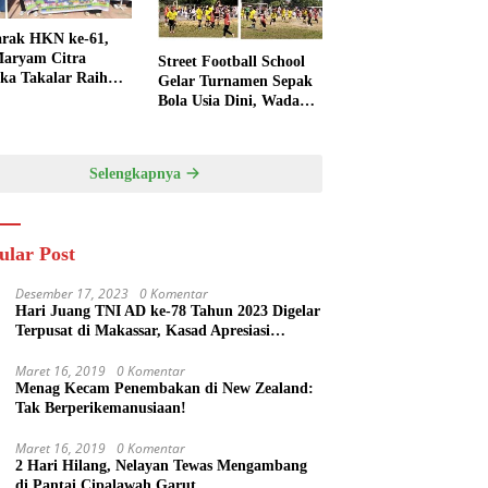
rak HKN ke-61,
aryam Citra
Street Football School
ka Takalar Raih
Gelar Turnamen Sepak
Penghargaan
Bola Usia Dini, Wadah
engsi
Pembinaan dan
Silaturahmi
Selengkapnya
ular Post
Desember 17, 2023
0 Komentar
Hari Juang TNI AD ke-78 Tahun 2023 Digelar
Terpusat di Makassar, Kasad Apresiasi
Kekompakan Forkopimda Sulsel
Maret 16, 2019
0 Komentar
Menag Kecam Penembakan di New Zealand:
Tak Berperikemanusiaan!
Maret 16, 2019
0 Komentar
2 Hari Hilang, Nelayan Tewas Mengambang
di Pantai Cipalawah Garut