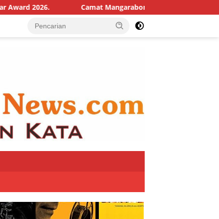
Camat Mangarabombang, Mari Kita Sambut HUT ke-81 RI