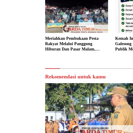
Meriahkan Pembukaan Pesta
Kemah In
Rakyat Melalui Panggung
Galesong 
Hiburan Dan Pasar Malam,
Publik Me
Camat Marbo Ajak Warga Jaga
Desa.
Keamanan dan Kebersamaan.
Rekomendasi untuk kamu