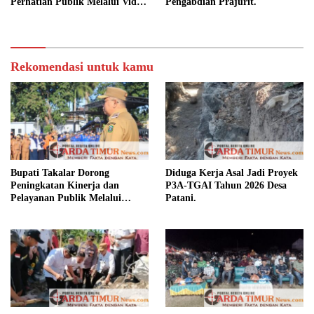
Perhatian Publik Melalui Video
Pengabdian Prajurit.
Potensi Desa.
Rekomendasi untuk kamu
Bupati Takalar Dorong
Diduga Kerja Asal Jadi Proyek
Peningkatan Kinerja dan
P3A-TGAI Tahun 2026 Desa
Pelayanan Publik Melalui
Patani.
Disiplin ASN.