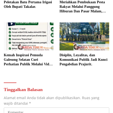
Peletakan Batu Pertama Irigasi
Meriahkan Pembukaan Pesta
Oleh Bupati Takalar.
Rakyat Melalui Panggung
Hiburan Dan Pasar Malam,
Camat Marbo Ajak Warga Jaga
Keamanan dan Kebersamaan.
Kemah Inspirasi Pemuda
Disiplin, Loyalitas, dan
Galesong Selatan Curi
Komunikasi Publik Jadi Kunci
Perhatian Publik Melalui Video
Pengabdian Prajurit.
Potensi Desa.
Tinggalkan Balasan
Alamat email Anda tidak akan dipublikasikan.
Ruas yang
wajib ditandai
*