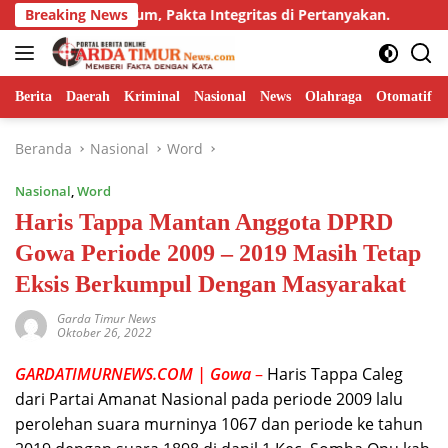
Langsung
ik Adendum, Pakta Integritas di Pertanyakan.
Breaking News
Dorong In
ke
konten
Berita
Daerah
Kriminal
Nasional
News
Olahraga
Otomatif
Beranda
Nasional
Word
Nasional
,
Word
Haris Tappa Mantan Anggota DPRD
Gowa Periode 2009 – 2019 Masih Tetap
Eksis Berkumpul Dengan Masyarakat
Garda Timur News
Oktober 26, 2022
GARDATIMURNEWS.COM | Gowa
–
Haris Tappa Caleg
dari Partai Amanat Nasional pada periode 2009 lalu
perolehan suara murninya 1067 dan periode ke tahun