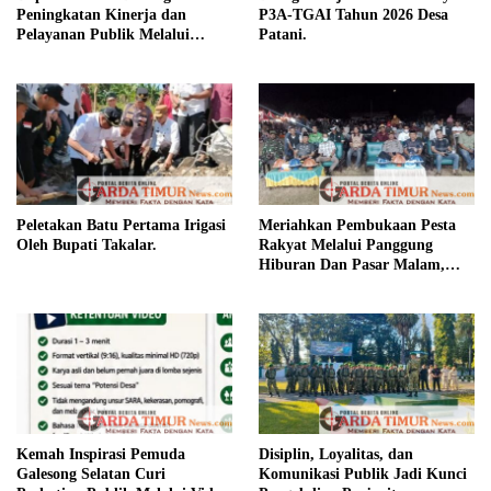
Peningkatan Kinerja dan
P3A-TGAI Tahun 2026 Desa
Pelayanan Publik Melalui
Patani.
Disiplin ASN.
Peletakan Batu Pertama Irigasi
Meriahkan Pembukaan Pesta
Oleh Bupati Takalar.
Rakyat Melalui Panggung
Hiburan Dan Pasar Malam,
Camat Marbo Ajak Warga Jaga
Keamanan dan Kebersamaan.
Kemah Inspirasi Pemuda
Disiplin, Loyalitas, dan
Galesong Selatan Curi
Komunikasi Publik Jadi Kunci