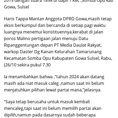
2019 dengan suara 1898 di dapil 1 Kec ,Somba Opu kab
Gowa, Sulsel
Haris Tappa Mantan Anggota DPRD Gowa,masih tetap
eksis berkumpul dan bercanda di setiap pagi waktu
luangnya menemui konstituennya,kerabat di jalan
poros Malino pertigaan jalan menuju Datu
Ripanggentungan depan PT Media Daulat Rakyat,
warkop Daster Dg Kanan Kelurahan Tamarunang
Kecamatan Somba Opu Kabupaten Gowa Sulsel, Rabu,
(26/10 sekira pukul 7.30
Ia menambahkan bahwa ,”tahun 2024 akan datang
masih ada niat masuk caleg ,namun saat ini belum
menjatuhkan pilihan lewat partai mana,”jelasnya.
“Saya tetap berusaha untuk masuk kembali
mencaleg,tapi saat ini belum memilih partai akan
dipilih,namun pada dasarnya sudah beberapa