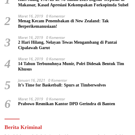
Makassar, Kasad Apresiasi Kekompakan Forkopimda Sulsel
Maret 16, 2019
0 Komentar
2
Menag Kecam Penembakan di New Zealand: Tak
Berperikemanusiaan!
Maret 16, 2019
0 Komentar
3
2 Hari Hilang, Nelayan Tewas Mengambang di Pantai
Cipalawah Garut
Maret 16, 2019
0 Komentar
4
14 Tahun Terbunuhnya Munir, Polri Didesak Bentuk Tim
Khusus
Januari 16, 2021
0 Komentar
5
It’s Time for Basketball: Spurs at Timberwolves
Maret 16, 2019
0 Komentar
6
Prabowo Resmikan Kantor DPD Gerindra di Banten
Berita Kriminal