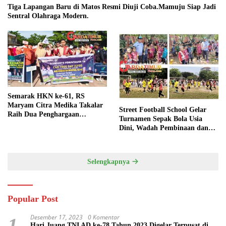
Tiga Lapangan Baru di Matos Resmi Diuji Coba.Mamuju Siap Jadi
Sentral Olahraga Modern.
Semarak HKN ke-61, RS
Maryam Citra Medika Takalar
Street Football School Gelar
Raih Dua Penghargaan
Turnamen Sepak Bola Usia
Bergengsi
Dini, Wadah Pembinaan dan
Silaturahmi
Selengkapnya
Popular Post
Desember 17, 2023
0 Komentar
1
Hari Juang TNI AD ke-78 Tahun 2023 Digelar Terpusat di