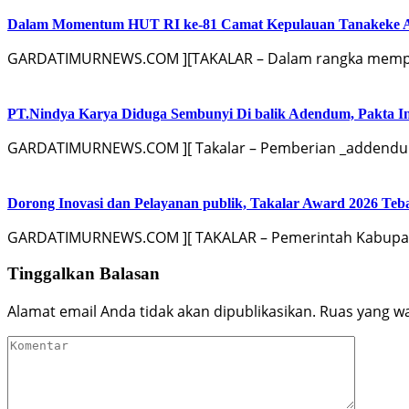
Dalam Momentum HUT RI ke-81 Camat Kepulauan Tanakeke Aja
GARDATIMURNEWS.COM ][TAKALAR – Dalam rangka memperi
PT.Nindya Karya Diduga Sembunyi Di balik Adendum, Pakta Int
GARDATIMURNEWS.COM ][ Takalar – Pemberian _addendum
Dorong Inovasi dan Pelayanan publik, Takalar Award 2026 Teb
GARDATIMURNEWS.COM ][ TAKALAR – Pemerintah Kabupaten
Tinggalkan Balasan
Alamat email Anda tidak akan dipublikasikan.
Ruas yang wa