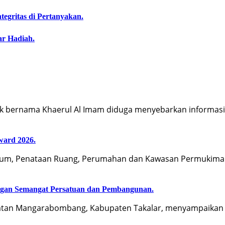
egritas di Pertanyakan.
ar Hadiah.
 bernama Khaerul Al Imam diduga menyebarkan informas
ward 2026.
m, Penataan Ruang, Perumahan dan Kawasan Permukiman
an Semangat Persatuan dan Pembangunan.‍
an Mangarabombang, Kabupaten Takalar, menyampaikan u