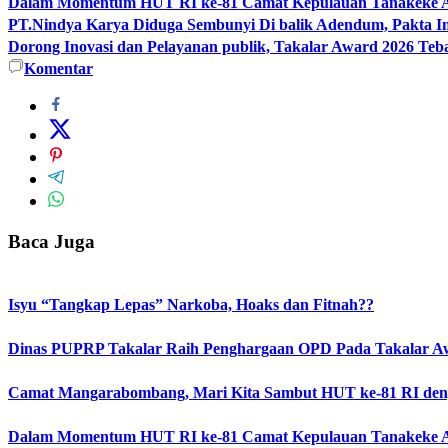
Dalam Momentum HUT RI ke-81 Camat Kepulauan Tanakeke Aja
PT.Nindya Karya Diduga Sembunyi Di balik Adendum, Pakta Int
Dorong Inovasi dan Pelayanan publik, Takalar Award 2026 Teb
Komentar
Baca Juga
Isyu “Tangkap Lepas” Narkoba, Hoaks dan Fitnah??
Dinas PUPRP Takalar Raih Penghargaan OPD Pada Takalar A
Camat Mangarabombang, Mari Kita Sambut HUT ke-81 RI deng
Dalam Momentum HUT RI ke-81 Camat Kepulauan Tanakeke Aja