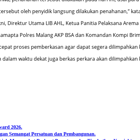
rsebut oleh penyidik langsung dilakukan penahanan,” kata D
, Direktur Utama LIB AHL, Ketua Panitia Pelaksana Arema M
Samapta Polres Malang AKP BSA dan Komandan Kompi Brimo
rcepat proses pemberkasan agar dapat segera dilimpahkan 
 dalam waktu dekat juga berkas perkara akan dilimpahkan ke
ward 2026.
an Semangat Persatuan dan Pembangunan.‍