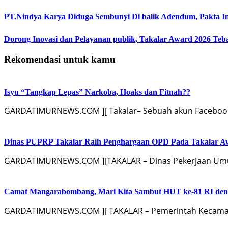
PT.Nindya Karya Diduga Sembunyi Di balik Adendum, Pakta Int
Dorong Inovasi dan Pelayanan publik, Takalar Award 2026 Teb
Rekomendasi untuk kamu
Isyu “Tangkap Lepas” Narkoba, Hoaks dan Fitnah??
GARDATIMURNEWS.COM ][ Takalar– Sebuah akun Facebook
Dinas PUPRP Takalar Raih Penghargaan OPD Pada Takalar A
GARDATIMURNEWS.COM ][TAKALAR – Dinas Pekerjaan Umu
Camat Mangarabombang, Mari Kita Sambut HUT ke-81 RI deng
GARDATIMURNEWS.COM ][ TAKALAR – Pemerintah Kecamat