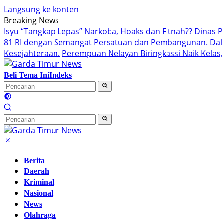
Langsung ke konten
Breaking News
Isyu “Tangkap Lepas” Narkoba, Hoaks dan Fitnah??
Dinas 
81 RI dengan Semangat Persatuan dan Pembangunan.‍
Da
Kesejahteraan.
Perempuan Nelayan Biringkassi Naik Kelas,
Beli Tema Ini
Indeks
Berita
Daerah
Kriminal
Nasional
News
Olahraga