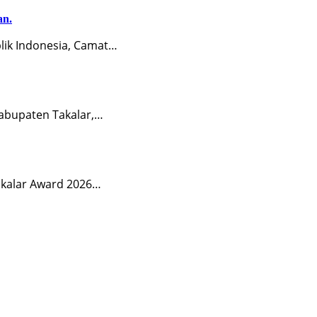
an.
ik Indonesia, Camat…
abupaten Takalar,…
akalar Award 2026…