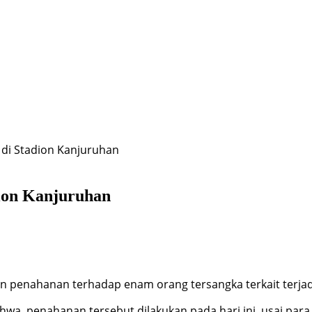
a di Stadion Kanjuruhan
dion Kanjuruhan
an penahanan terhadap enam orang tersangka terkait terjad
wa, penahanan tersebut dilakukan pada hari ini, usai para