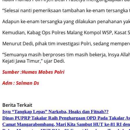
“Selesai nanti pemeriksaan tambahan ke-enam tersangka te
Adapun ke-enam tersangka yang dilakukan penahanan yakni
Kemudian, Kabag Ops Polres Malang Kompol WSP, Kasat 
Menurut Dedi, pihak tim investigasi Polri, sedang mempe
“Semuanya masih berproses tim masih bekerja, Insya Allah
Kejati Jawa Timur,” ujar Dedi.
Sumber :Humas Mabes Polri
Adm : Salman Ds
Berita Terkait
Isyu “Tangkap Lepas” Narkoba, Hoaks dan Fitnah??
Dinas PUPRP Takalar Raih Penghargaan OPD Pada Takalar A
Camat Mangarabombang, Mari Kita Sambut HUT ke-81 RI deng