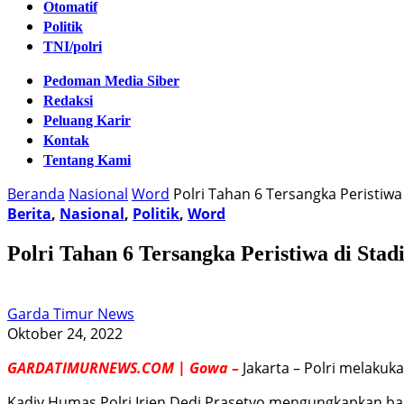
Otomatif
Politik
TNI/polri
Pedoman Media Siber
Redaksi
Peluang Karir
Kontak
Tentang Kami
Beranda
Nasional
Word
Polri Tahan 6 Tersangka Peristiw
Berita
,
Nasional
,
Politik
,
Word
Polri Tahan 6 Tersangka Peristiwa di Sta
Garda Timur News
Oktober 24, 2022
GARDATIMURNEWS.COM | Gowa –
Jakarta – Polri melakuk
Kadiv Humas Polri Irjen Dedi Prasetyo mengungkapkan bah