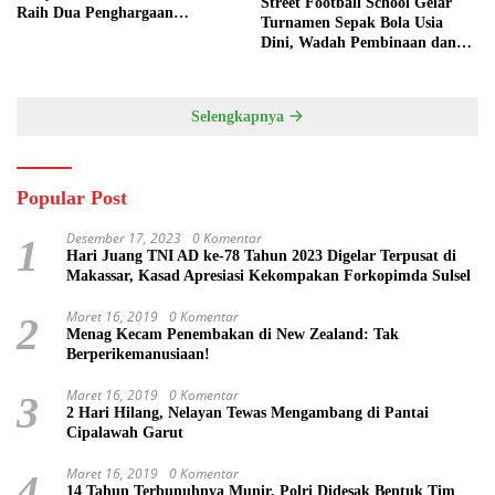
Street Football School Gelar
Raih Dua Penghargaan
Turnamen Sepak Bola Usia
Bergengsi
Dini, Wadah Pembinaan dan
Silaturahmi
Selengkapnya
Popular Post
Desember 17, 2023
0 Komentar
1
Hari Juang TNI AD ke-78 Tahun 2023 Digelar Terpusat di
Makassar, Kasad Apresiasi Kekompakan Forkopimda Sulsel
Maret 16, 2019
0 Komentar
2
Menag Kecam Penembakan di New Zealand: Tak
Berperikemanusiaan!
Maret 16, 2019
0 Komentar
3
2 Hari Hilang, Nelayan Tewas Mengambang di Pantai
Cipalawah Garut
Maret 16, 2019
0 Komentar
4
14 Tahun Terbunuhnya Munir, Polri Didesak Bentuk Tim