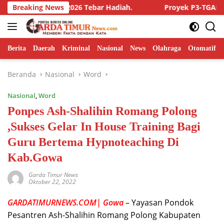
Langsung
r Award 2026 Tebar Hadiah.
Breaking News
Proyek P3-TGAI Rp195 Juta d
ke
konten
Berita
Daerah
Kriminal
Nasional
News
Olahraga
Otomatif
Beranda
Nasional
Word
Nasional
,
Word
Ponpes Ash-Shalihin Romang Polong
,Sukses Gelar In House Training Bagi
Guru Bertema Hypnoteaching Di
Kab.Gowa
Garda Timur News
Oktober 22, 2022
GARDATIMURNEWS.COM| Gowa
– Yayasan Pondok
Pesantren Ash-Shalihin Romang Polong Kabupaten