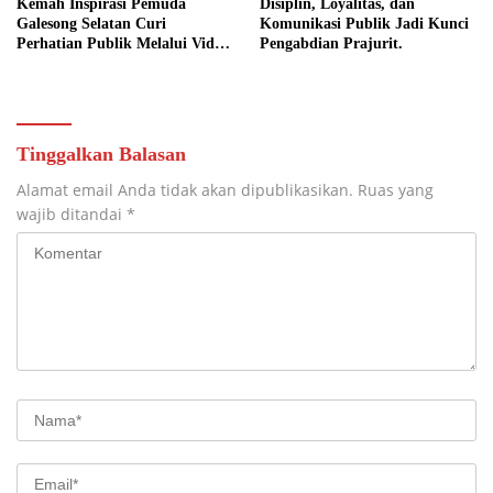
Kemah Inspirasi Pemuda
Disiplin, Loyalitas, dan
Galesong Selatan Curi
Komunikasi Publik Jadi Kunci
Perhatian Publik Melalui Video
Pengabdian Prajurit.
Potensi Desa.
Tinggalkan Balasan
Alamat email Anda tidak akan dipublikasikan.
Ruas yang
wajib ditandai
*