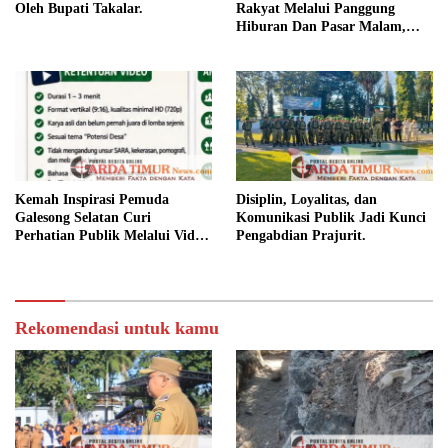
Oleh Bupati Takalar.
Rakyat Melalui Panggung
Hiburan Dan Pasar Malam,
Camat Marbo Ajak Warga Jaga
Keamanan dan Kebersamaan.
Kemah Inspirasi Pemuda
Disiplin, Loyalitas, dan
Galesong Selatan Curi
Komunikasi Publik Jadi Kunci
Perhatian Publik Melalui Video
Pengabdian Prajurit.
Potensi Desa.
Rekomendasi untuk kamu