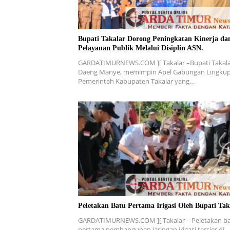
Bupati Takalar Dorong Peningkatan Kinerja da
Pelayanan Publik Melalui Disiplin ASN.
GARDATIMURNEWS.COM ][ Takalar –Bupati Takala
Daeng Manye, memimpin Apel Gabungan Lingku
Pemerintah Kabupaten Takalar yang…
Peletakan Batu Pertama Irigasi Oleh Bupati Tak
GARDATIMURNEWS.COM ][ Takalar – Peletakan b
pertama pembangunan jaringan irigasi tersier di