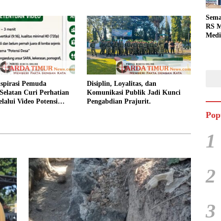
Sema
RS M
Medi
Dua 
Berg
spirasi Pemuda
Disiplin, Loyalitas, dan
Selatan Curi Perhatian
Komunikasi Publik Jadi Kunci
lalui Video Potensi
Pengabdian Prajurit.
Pop
1
2
3