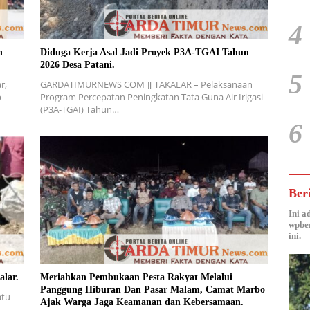
4
n
Diduga Kerja Asal Jadi Proyek P3A-TGAI Tahun
2026 Desa Patani.
5
r,
GARDATIMURNEWS COM ][ TAKALAR – Pelaksanaan
p
Program Percepatan Peningkatan Tata Guna Air Irigasi
(P3A-TGAI) Tahun…
6
Ber
Ini a
wpber
ini.
alar.
Meriahkan Pembukaan Pesta Rakyat Melalui
Panggung Hiburan Dan Pasar Malam, Camat Marbo
atu
Ajak Warga Jaga Keamanan dan Kebersamaan.