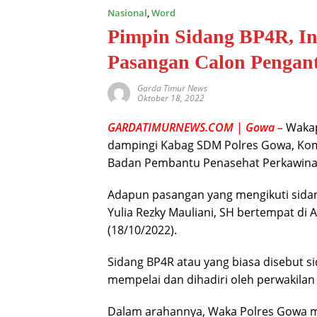
Nasional
,
Word
Pimpin Sidang BP4R, I
Pasangan Calon Pengan
Garda Timur News
Oktober 18, 2022
GARDATIMURNEWS.COM | Gowa –
Wakap
dampingi Kabag SDM Polres Gowa, Kompo
Badan Pembantu Penasehat Perkawinan
Adapun pasangan yang mengikuti sidang
Yulia Rezky Mauliani, SH bertempat di
(18/10/2022).
Sidang BP4R atau yang biasa disebut sid
mempelai dan dihadiri oleh perwakilan
Dalam arahannya, Waka Polres Gowa mem