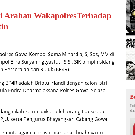
ni Arahan WakapolresTerhadap
tin
olres Gowa Kompol Soma Mihardja, S, Sos, MM di
l Erra Suryaningtyastuti, S,Si, SIK pimpin sidang
 Perceraian dan Rujuk (BP4R).
 BP4R adalah Briptu Irfandi dengan calon istri
 Aula Endra Dharmalaksana Polres Gowa, Selasa
B
In
ang nikah kali ini diikuti oleh orang tua kedua
da
 PJU, serta Pengurus Bhayangkari Cabang Gowa.
inta agar calon istri dari anak buahnya itu