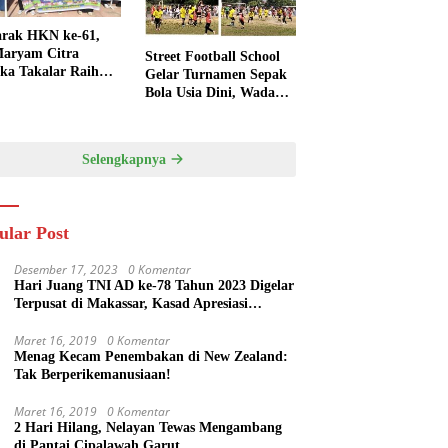
rak HKN ke-61,
aryam Citra
Street Football School
ka Takalar Raih
Gelar Turnamen Sepak
Penghargaan
Bola Usia Dini, Wadah
engsi
Pembinaan dan
Silaturahmi
Selengkapnya
ular Post
Desember 17, 2023
0 Komentar
Hari Juang TNI AD ke-78 Tahun 2023 Digelar
Terpusat di Makassar, Kasad Apresiasi
Kekompakan Forkopimda Sulsel
Maret 16, 2019
0 Komentar
Menag Kecam Penembakan di New Zealand:
Tak Berperikemanusiaan!
Maret 16, 2019
0 Komentar
2 Hari Hilang, Nelayan Tewas Mengambang
di Pantai Cipalawah Garut