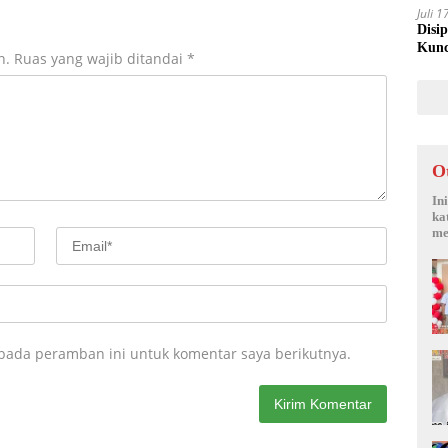
Juli 
Disi
Kunc
n.
Ruas yang wajib ditandai
*
O
In
ka
me
 pada peramban ini untuk komentar saya berikutnya.