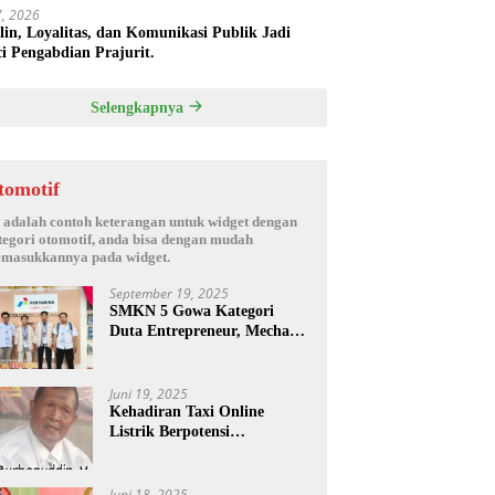
17, 2026
plin, Loyalitas, dan Komunikasi Publik Jadi
i Pengabdian Prajurit.
Selengkapnya
tomotif
i adalah contoh keterangan untuk widget dengan
tegori otomotif, anda bisa dengan mudah
masukkannya pada widget.
September 19, 2025
SMKN 5 Gowa Kategori
Duta Entrepreneur, Mechanic
Skill & Social Media Creator
Enduro Skill Contest
Nasional Ta- 2025
Juni 19, 2025
Kehadiran Taxi Online
Listrik Berpotensi
Menimbulkan Konflik Sosial.
Juni 18, 2025