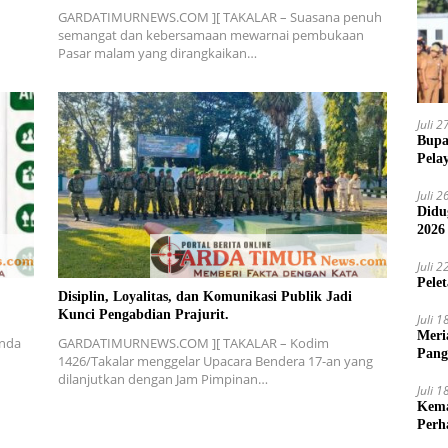
GARDATIMURNEWS.COM ][ TAKALAR – Suasana penuh
semangat dan kebersamaan mewarnai pembukaan
Pasar malam yang dirangkaikan…
Juli 
Bupa
Pela
Juli 
Didu
2026
Juli 
Pele
Disiplin, Loyalitas, dan Komunikasi Publik Jadi
Kunci Pengabdian Prajurit.
Juli 
Meri
nda
GARDATIMURNEWS.COM ][ TAKALAR – Kodim
Pang
1426/Takalar menggelar Upacara Bendera 17-an yang
Ajak
dilanjutkan dengan Jam Pimpinan…
Juli 
Kema
Perh