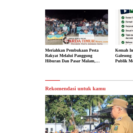
ASN.
Meriahkan Pembukaan Pesta
Kemah In
Rakyat Melalui Panggung
Galesong 
Hiburan Dan Pasar Malam,
Publik Me
Camat Marbo Ajak Warga Jaga
Desa.
Keamanan dan Kebersamaan.
Rekomendasi untuk kamu