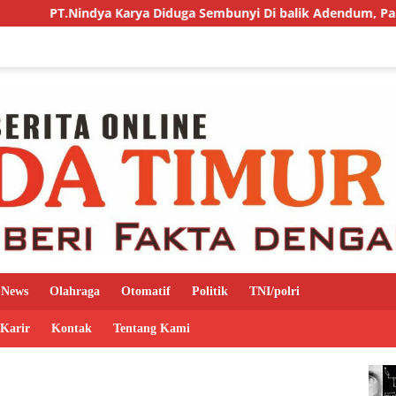
ndya Karya Diduga Sembunyi Di balik Adendum, Pakta Integritas 
News
Olahraga
Otomatif
Politik
TNI/polri
 Karir
Kontak
Tentang Kami