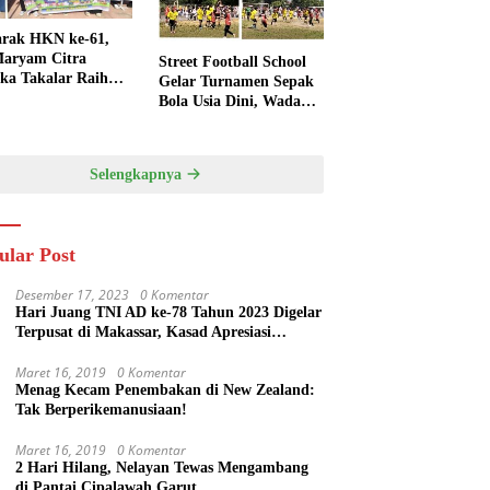
rak HKN ke-61,
aryam Citra
Street Football School
ka Takalar Raih
Gelar Turnamen Sepak
Penghargaan
Bola Usia Dini, Wadah
engsi
Pembinaan dan
Silaturahmi
Selengkapnya
ular Post
Desember 17, 2023
0 Komentar
Hari Juang TNI AD ke-78 Tahun 2023 Digelar
Terpusat di Makassar, Kasad Apresiasi
Kekompakan Forkopimda Sulsel
Maret 16, 2019
0 Komentar
Menag Kecam Penembakan di New Zealand:
Tak Berperikemanusiaan!
Maret 16, 2019
0 Komentar
2 Hari Hilang, Nelayan Tewas Mengambang
di Pantai Cipalawah Garut