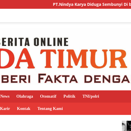
PT.Nindya Karya Diduga Sembunyi Di balik Adendum, P
News
Olahraga
Otomatif
Politik
TNI/polri
 Karir
Kontak
Tentang Kami