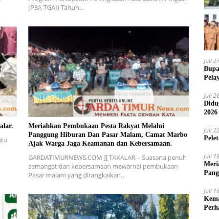
(P3A-TGAI) Tahun…
Juli 
Bupa
Pela
Juli 
Didu
2026
alar.
Meriahkan Pembukaan Pesta Rakyat Melalui
Juli 
Panggung Hiburan Dan Pasar Malam, Camat Marbo
Pele
atu
Ajak Warga Jaga Keamanan dan Kebersamaan.
Juli 
GARDATIMURNEWS.COM ][ TAKALAR – Suasana penuh
Meri
semangat dan kebersamaan mewarnai pembukaan
Pang
Pasar malam yang dirangkaikan…
Ajak
Juli 
Kema
Perh