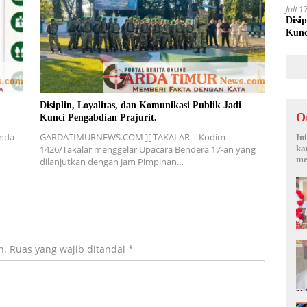
Juli 
Disi
Kunc
Disiplin, Loyalitas, dan Komunikasi Publik Jadi
O
Kunci Pengabdian Prajurit.
nda
GARDATIMURNEWS.COM ][ TAKALAR – Kodim
In
ka
1426/Takalar menggelar Upacara Bendera 17-an yang
me
dilanjutkan dengan Jam Pimpinan…
n.
Ruas yang wajib ditandai
*