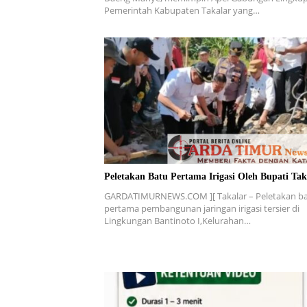
Pemerintah Kabupaten Takalar yang…
Peletakan Batu Pertama Irigasi Oleh Bupati Tak
GARDATIMURNEWS.COM ][ Takalar – Peletakan b
pertama pembangunan jaringan irigasi tersier di
Lingkungan Bantinoto I,Kelurahan…