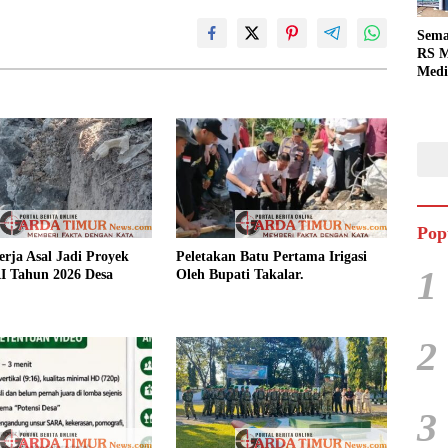
Sema
RS M
Medi
Dua 
Berg
Pop
rja Asal Jadi Proyek
Peletakan Batu Pertama Irigasi
1
 Tahun 2026 Desa
Oleh Bupati Takalar.
2
3