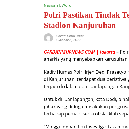
Nasional
,
Word
Polri Pastikan Tindak T
Stadion Kanjuruhan
Garda Timur News
Oktober 8, 2022
GARDATIMURNEWS.COM | Jakarta
– Pol
anarkis yang menyebabkan kerusuhan di
Kadiv Humas Polri Irjen Dedi Prasetyo
di Kanjuruhan, terdapat dua peristiwa y
terjadi di dalam dan luar lapangan Kan
Untuk di luar lapangan, kata Dedi, pih
pihak yang diduga melakukan pengrusa
terhadap pemain serta ofisial klub sepa
“Minggu depan tim investigasi akan 