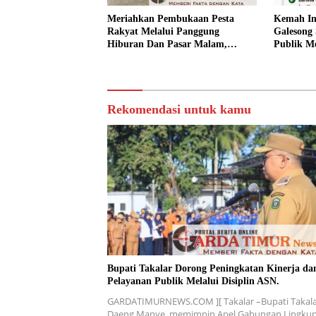
Meriahkan Pembukaan Pesta
Kemah In
Rakyat Melalui Panggung
Galesong 
Hiburan Dan Pasar Malam,
Publik Me
Camat Marbo Ajak Warga Jaga
Desa.
Keamanan dan Kebersamaan.
Rekomendasi untuk kamu
Bupati Takalar Dorong Peningkatan Kinerja da
Pelayanan Publik Melalui Disiplin ASN.
GARDATIMURNEWS.COM ][ Takalar –Bupati Takala
Daeng Manye, memimpin Apel Gabungan Lingku