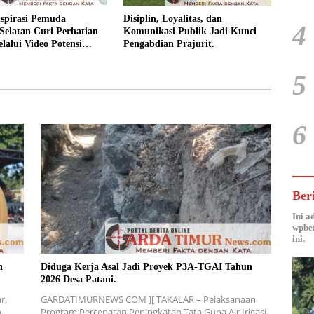
spirasi Pemuda
Disiplin, Loyalitas, dan
4
Selatan Curi Perhatian
Komunikasi Publik Jadi Kunci
lalui Video Potensi
Pengabdian Prajurit.
5
6
Ber
Ini a
wpber
ini.
n
Diduga Kerja Asal Jadi Proyek P3A-TGAI Tahun
2026 Desa Patani.
r,
GARDATIMURNEWS COM ][ TAKALAR – Pelaksanaan
p
Program Percepatan Peningkatan Tata Guna Air Irigasi