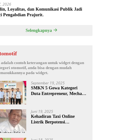
17, 2026
plin, Loyalitas, dan Komunikasi Publik Jadi
i Pengabdian Prajurit.
Selengkapnya
tomotif
i adalah contoh keterangan untuk widget dengan
tegori otomotif, anda bisa dengan mudah
masukkannya pada widget.
September 19, 2025
SMKN 5 Gowa Kategori
Duta Entrepreneur, Mechanic
Skill & Social Media Creator
Enduro Skill Contest
Nasional Ta- 2025
Juni 19, 2025
Kehadiran Taxi Online
Listrik Berpotensi
Menimbulkan Konflik Sosial.
Juni 18, 2025