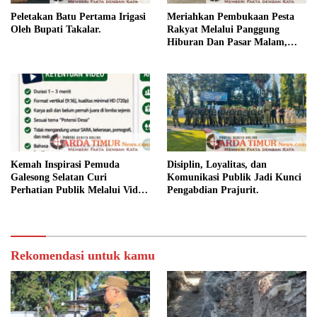
Peletakan Batu Pertama Irigasi
Meriahkan Pembukaan Pesta
Oleh Bupati Takalar.
Rakyat Melalui Panggung
Hiburan Dan Pasar Malam,
Camat Marbo Ajak Warga Jaga
Keamanan dan Kebersamaan.
Kemah Inspirasi Pemuda
Disiplin, Loyalitas, dan
Galesong Selatan Curi
Komunikasi Publik Jadi Kunci
Perhatian Publik Melalui Video
Pengabdian Prajurit.
Potensi Desa.
Rekomendasi untuk kamu