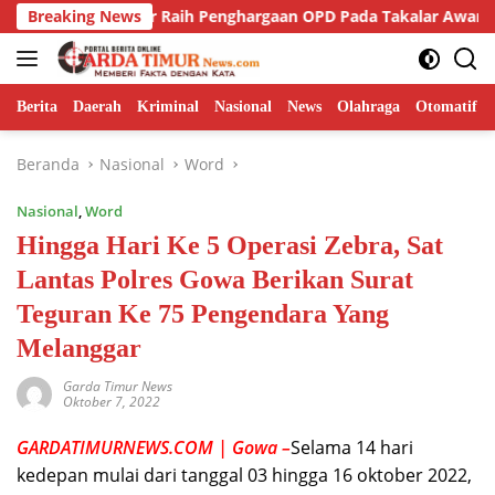
Langsung
 Takalar Raih Penghargaan OPD Pada Takalar Award 2026.
Breaking News
ke
konten
Berita
Daerah
Kriminal
Nasional
News
Olahraga
Otomatif
Beranda
Nasional
Word
Nasional
,
Word
Hingga Hari Ke 5 Operasi Zebra, Sat
Lantas Polres Gowa Berikan Surat
Teguran Ke 75 Pengendara Yang
Melanggar
Garda Timur News
Oktober 7, 2022
GARDATIMURNEWS.COM | Gowa –
Selama 14 hari
kedepan mulai dari tanggal 03 hingga 16 oktober 2022,