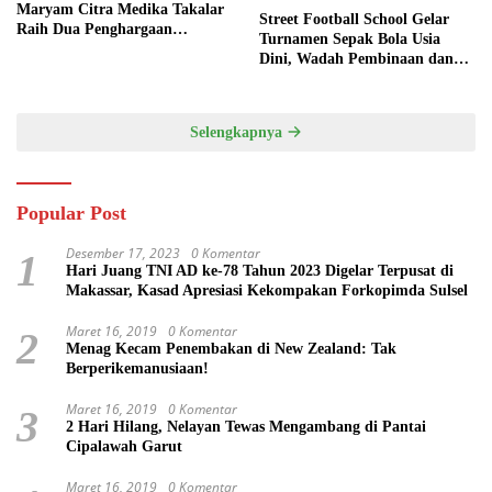
Maryam Citra Medika Takalar
Street Football School Gelar
Raih Dua Penghargaan
Turnamen Sepak Bola Usia
Bergengsi
Dini, Wadah Pembinaan dan
Silaturahmi
Selengkapnya
Popular Post
Desember 17, 2023
0 Komentar
1
Hari Juang TNI AD ke-78 Tahun 2023 Digelar Terpusat di
Makassar, Kasad Apresiasi Kekompakan Forkopimda Sulsel
Maret 16, 2019
0 Komentar
2
Menag Kecam Penembakan di New Zealand: Tak
Berperikemanusiaan!
Maret 16, 2019
0 Komentar
3
2 Hari Hilang, Nelayan Tewas Mengambang di Pantai
Cipalawah Garut
Maret 16, 2019
0 Komentar