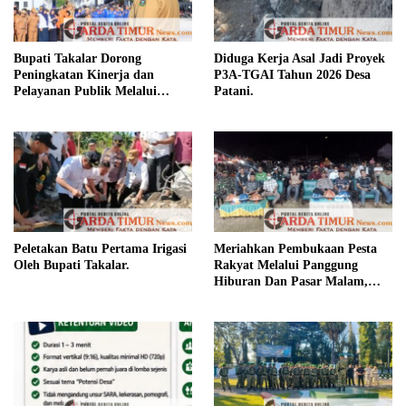
Bupati Takalar Dorong
Diduga Kerja Asal Jadi Proyek
Peningkatan Kinerja dan
P3A-TGAI Tahun 2026 Desa
Pelayanan Publik Melalui
Patani.
Disiplin ASN.
Peletakan Batu Pertama Irigasi
Meriahkan Pembukaan Pesta
Oleh Bupati Takalar.
Rakyat Melalui Panggung
Hiburan Dan Pasar Malam,
Camat Marbo Ajak Warga Jaga
Keamanan dan Kebersamaan.