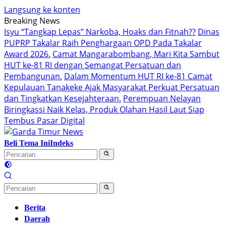
Langsung ke konten
Breaking News
Isyu “Tangkap Lepas” Narkoba, Hoaks dan Fitnah??
Dinas
PUPRP Takalar Raih Penghargaan OPD Pada Takalar
Award 2026.
Camat Mangarabombang, Mari Kita Sambut
HUT ke-81 RI dengan Semangat Persatuan dan
Pembangunan.‍
Dalam Momentum HUT RI ke-81 Camat
Kepulauan Tanakeke Ajak Masyarakat Perkuat Persatuan
dan Tingkatkan Kesejahteraan.
Perempuan Nelayan
Biringkassi Naik Kelas, Produk Olahan Hasil Laut Siap
Tembus Pasar Digital
Beli Tema Ini
Indeks
Berita
Daerah