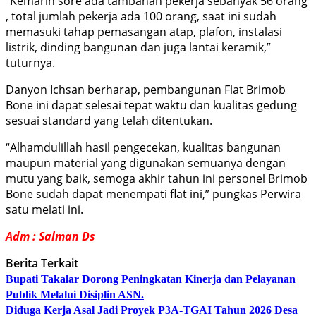
“Kemarin sore ada tambahan pekerja sebanyak 56 orang
, total jumlah pekerja ada 100 orang, saat ini sudah
memasuki tahap pemasangan atap, plafon, instalasi
listrik, dinding bangunan dan juga lantai keramik,”
tuturnya.
Danyon Ichsan berharap, pembangunan Flat Brimob
Bone ini dapat selesai tepat waktu dan kualitas gedung
sesuai standard yang telah ditentukan.
“Alhamdulillah hasil pengecekan, kualitas bangunan
maupun material yang digunakan semuanya dengan
mutu yang baik, semoga akhir tahun ini personel Brimob
Bone sudah dapat menempati flat ini,” pungkas Perwira
satu melati ini.
Adm : Salman Ds
Berita Terkait
Bupati Takalar Dorong Peningkatan Kinerja dan Pelayanan
Publik Melalui Disiplin ASN.
Diduga Kerja Asal Jadi Proyek P3A-TGAI Tahun 2026 Desa