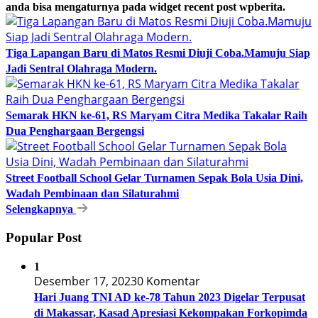
anda bisa mengaturnya pada widget recent post wpberita.
Tiga Lapangan Baru di Matos Resmi Diuji Coba.Mamuju Siap
Jadi Sentral Olahraga Modern.
Semarak HKN ke-61, RS Maryam Citra Medika Takalar Raih
Dua Penghargaan Bergengsi
Street Football School Gelar Turnamen Sepak Bola Usia Dini,
Wadah Pembinaan dan Silaturahmi
Selengkapnya
Popular Post
1
Desember 17, 2023
0 Komentar
Hari Juang TNI AD ke-78 Tahun 2023 Digelar Terpusat
di Makassar, Kasad Apresiasi Kekompakan Forkopimda