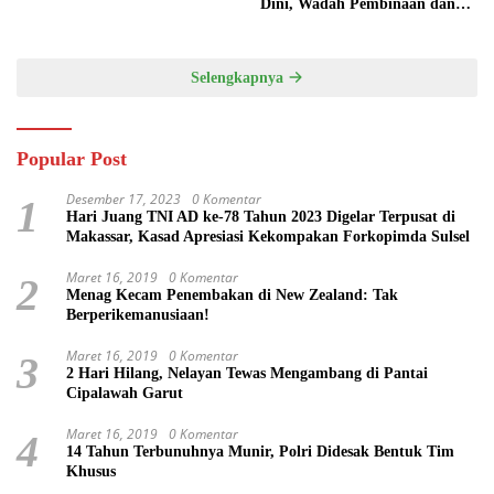
Dini, Wadah Pembinaan dan
Silaturahmi
Selengkapnya
Popular Post
Desember 17, 2023
0 Komentar
1
Hari Juang TNI AD ke-78 Tahun 2023 Digelar Terpusat di
Makassar, Kasad Apresiasi Kekompakan Forkopimda Sulsel
Maret 16, 2019
0 Komentar
2
Menag Kecam Penembakan di New Zealand: Tak
Berperikemanusiaan!
Maret 16, 2019
0 Komentar
3
2 Hari Hilang, Nelayan Tewas Mengambang di Pantai
Cipalawah Garut
Maret 16, 2019
0 Komentar
4
14 Tahun Terbunuhnya Munir, Polri Didesak Bentuk Tim
Khusus