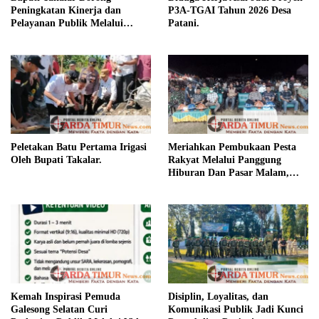
Peningkatan Kinerja dan
P3A-TGAI Tahun 2026 Desa
Pelayanan Publik Melalui
Patani.
Disiplin ASN.
Peletakan Batu Pertama Irigasi
Meriahkan Pembukaan Pesta
Oleh Bupati Takalar.
Rakyat Melalui Panggung
Hiburan Dan Pasar Malam,
Camat Marbo Ajak Warga Jaga
Keamanan dan Kebersamaan.
Kemah Inspirasi Pemuda
Disiplin, Loyalitas, dan
Galesong Selatan Curi
Komunikasi Publik Jadi Kunci