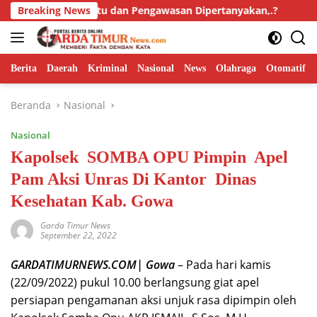
Langsung
litas Mutu dan Pengawasan Dipertanyakan,.?
Breaking News
Isyu “Tan
ke
konten
Berita
Daerah
Kriminal
Nasional
News
Olahraga
Otomatif
Beranda
Nasional
Nasional
Kapolsek SOMBA OPU Pimpin Apel
Pam Aksi Unras Di Kantor Dinas
Kesehatan Kab. Gowa
Garda Timur News
September 22, 2022
GARDATIMURNEWS.COM| Gowa
– Pada hari kamis
(22/09/2022) pukul 10.00 berlangsung giat apel
persiapan pengamanan aksi unjuk rasa dipimpin oleh