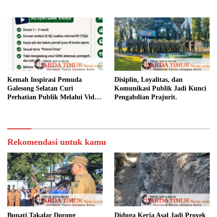
Camat Marbo Ajak Warga Jaga
Keamanan dan Kebersamaan.
Kemah Inspirasi Pemuda
Disiplin, Loyalitas, dan
Galesong Selatan Curi
Komunikasi Publik Jadi Kunci
Perhatian Publik Melalui Video
Pengabdian Prajurit.
Potensi Desa.
Rekomendasi untuk kamu
Bupati Takalar Dorong
Diduga Kerja Asal Jadi Proyek