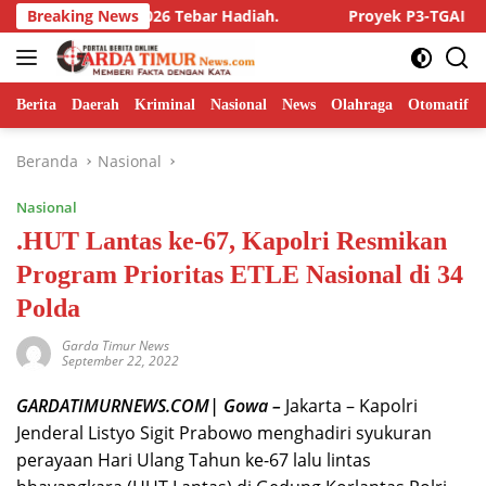
Langsung
Award 2026 Tebar Hadiah.
Breaking News
Proyek P3-TGAI Rp195 Juta di 
ke
konten
Berita
Daerah
Kriminal
Nasional
News
Olahraga
Otomatif
Beranda
Nasional
Nasional
.HUT Lantas ke-67, Kapolri Resmikan
Program Prioritas ETLE Nasional di 34
Polda
Garda Timur News
September 22, 2022
GARDATIMURNEWS.COM| Gowa –
Jakarta – Kapolri
Jenderal Listyo Sigit Prabowo menghadiri syukuran
perayaan Hari Ulang Tahun ke-67 lalu lintas