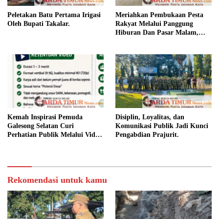
Peletakan Batu Pertama Irigasi
Meriahkan Pembukaan Pesta
Oleh Bupati Takalar.
Rakyat Melalui Panggung
Hiburan Dan Pasar Malam,
Camat Marbo Ajak Warga Jaga
Keamanan dan Kebersamaan.
Kemah Inspirasi Pemuda
Disiplin, Loyalitas, dan
Galesong Selatan Curi
Komunikasi Publik Jadi Kunci
Perhatian Publik Melalui Video
Pengabdian Prajurit.
Potensi Desa.
Rekomendasi untuk kamu