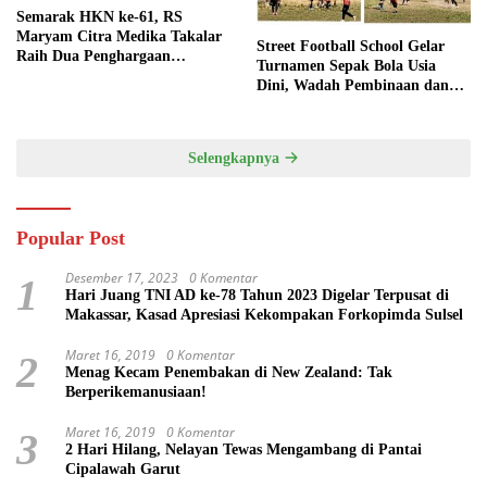
Semarak HKN ke-61, RS
Maryam Citra Medika Takalar
Street Football School Gelar
Raih Dua Penghargaan
Turnamen Sepak Bola Usia
Bergengsi
Dini, Wadah Pembinaan dan
Silaturahmi
Selengkapnya
Popular Post
Desember 17, 2023
0 Komentar
1
Hari Juang TNI AD ke-78 Tahun 2023 Digelar Terpusat di
Makassar, Kasad Apresiasi Kekompakan Forkopimda Sulsel
Maret 16, 2019
0 Komentar
2
Menag Kecam Penembakan di New Zealand: Tak
Berperikemanusiaan!
Maret 16, 2019
0 Komentar
3
2 Hari Hilang, Nelayan Tewas Mengambang di Pantai
Cipalawah Garut