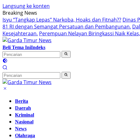
Langsung ke konten
Breaking News
Isyu “Tangkap Lepas” Narkoba, Hoaks dan Fitnah??
Dinas 
81 RI dengan Semangat Persatuan dan Pembangunan.‍
Da
Kesejahteraan.
Perempuan Nelayan Biringkassi Naik Kelas,
Beli Tema Ini
Indeks
Berita
Daerah
Kriminal
Nasional
News
Olahraga