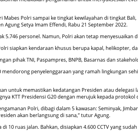
i Mabes Polri sampai ke tingkat kewilayahan di tingkat Bali
en Agung Setya Imam Effendi, Rabu 21 September 2022.
 5.746 personel. Namun, Polri akan tetap menyesuaikan d
Polri siapkan kendaraan khusus berupa kapal, helikopter, d
engan pihak TNI, Paspampres, BNPB, Basarnas dan stakehold
G20 mendorong penyelenggaraan yang ramah lingkungan se
kan untuk memastikan kedatangan Presiden atau delegasi 
gsungnya KTT Presidensi G20 dengan merujuk kepada protoko
 pengamanan Polri, dibagi dalam 5 kawasan: Seminyak, Jimba
esiden akan berlangsung di sana,” tutur Agung.
sa di 10 ruas jalan. Bahkan, disiapkan 4.600 CCTV yang sud