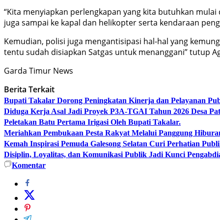
“Kita menyiapkan perlengkapan yang kita butuhkan mula
juga sampai ke kapal dan helikopter serta kendaraan pen
Kemudian, polisi juga mengantisipasi hal-hal yang kemung
tentu sudah disiapkan Satgas untuk menanggani” tutup A
Garda Timur News
Berita Terkait
Bupati Takalar Dorong Peningkatan Kinerja dan Pelayanan Publ
Diduga Kerja Asal Jadi Proyek P3A-TGAI Tahun 2026 Desa Pat
Peletakan Batu Pertama Irigasi Oleh Bupati Takalar.
Meriahkan Pembukaan Pesta Rakyat Melalui Panggung Hibur
Kemah Inspirasi Pemuda Galesong Selatan Curi Perhatian Publik
Disiplin, Loyalitas, dan Komunikasi Publik Jadi Kunci Pengabdi
Komentar