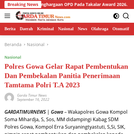
Langsung
 Raih Penghargaan OPD Pada Takalar Award 2026.
Breaking News
Camat
ke
konten
Berita
Daerah
Kriminal
Nasional
News
Olahraga
Otomatif
Beranda
Nasional
Nasional
Polres Gowa Gelar Rapat Pembentukan
Dan Pembekalan Panitia Penerimaan
Tamtama Polri T.A 2023
Garda Timur News
September 16, 2022
GARDATIMURNEWS
|
Gowa
– Wakapolres Gowa Kompol
Soma Mihardja, S, Sos, MM didampingi Kabag SDM
Polres Gowa, Kompol Erra Suryaningtyastuti, S,Si, SIK,