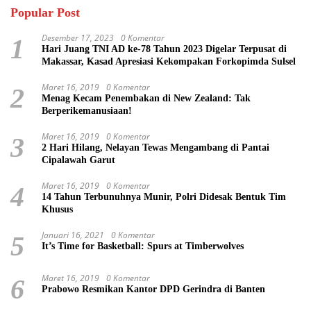
Popular Post
Desember 17, 2023
0 Komentar
1
Hari Juang TNI AD ke-78 Tahun 2023 Digelar Terpusat di
Makassar, Kasad Apresiasi Kekompakan Forkopimda Sulsel
Maret 16, 2019
0 Komentar
2
Menag Kecam Penembakan di New Zealand: Tak
Berperikemanusiaan!
Maret 16, 2019
0 Komentar
3
2 Hari Hilang, Nelayan Tewas Mengambang di Pantai
Cipalawah Garut
Maret 16, 2019
0 Komentar
4
14 Tahun Terbunuhnya Munir, Polri Didesak Bentuk Tim
Khusus
Januari 16, 2021
0 Komentar
5
It’s Time for Basketball: Spurs at Timberwolves
Maret 16, 2019
0 Komentar
6
Prabowo Resmikan Kantor DPD Gerindra di Banten