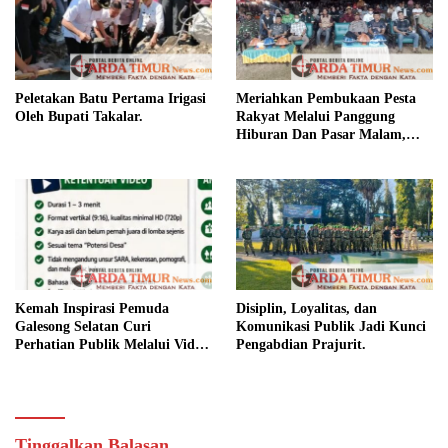
Peletakan Batu Pertama Irigasi
Meriahkan Pembukaan Pesta
Oleh Bupati Takalar.
Rakyat Melalui Panggung
Hiburan Dan Pasar Malam,
Camat Marbo Ajak Warga Jaga
Keamanan dan Kebersamaan.
Kemah Inspirasi Pemuda
Disiplin, Loyalitas, dan
Galesong Selatan Curi
Komunikasi Publik Jadi Kunci
Perhatian Publik Melalui Video
Pengabdian Prajurit.
Potensi Desa.
Tinggalkan Balasan