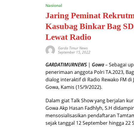
Nasional
Jaring Peminat Rekrutm
Kasubag Binkar Bag SDM
Lewat Radio
Garda Timur News
September 15, 2022
GARDATIMURNEWS
|
Gowa
– Sebagai up
penerimaan anggota Polri TA.2023, Bag
dialog interaktif di Radio Rewako FM 
Gowa, Kamis (15/9/2022).
Dalam giat Talk Show yang berjalan kur
Gowa Akp Hasan Fadhlyh, S.H didampin
mensosialisasikan pendaftaran Tamtama
sejak tanggal 12 September hingga 22