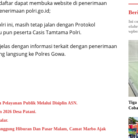
ndaftar dapat membuka website di penerimaan
enerimaan polri.go.id;
Ber
Ini c
i ini, masih tetap jalan dengan Protokol
olahr
wpber
u pun peserta Casis Tamtama Polri.
elas dengan informasi terkait dengan penerimaan
ang langsung ke Polres Gowa.
Tiga
 Pelayanan Publik Melalui Disiplin ASN.
Coba
 2026 Desa Patani.
alar.
anggung Hiburan Dan Pasar Malam, Camat Marbo Ajak