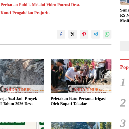
Perhatian Publik Melalui Video Potensi Desa.
Sema
i Kunci Pengabdian Prajurit.
RS M
Medi
Dua 
Berg
Pop
1
2
rja Asal Jadi Proyek
Peletakan Batu Pertama Irigasi
 Tahun 2026 Desa
Oleh Bupati Takalar.
3