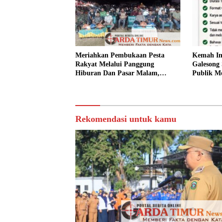
Meriahkan Pembukaan Pesta
Kemah In
Rakyat Melalui Panggung
Galesong 
Hiburan Dan Pasar Malam,
Publik Me
Camat Marbo Ajak Warga Jaga
Desa.
Keamanan dan Kebersamaan.
Rekomendasi untuk kamu