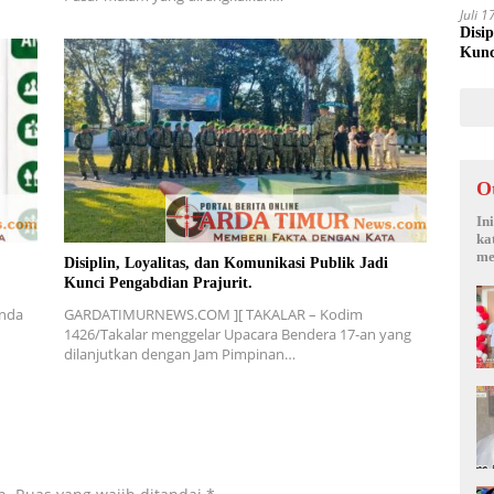
Juli 
Disi
Kunc
O
In
ka
me
Disiplin, Loyalitas, dan Komunikasi Publik Jadi
Kunci Pengabdian Prajurit.
nda
GARDATIMURNEWS.COM ][ TAKALAR – Kodim
1426/Takalar menggelar Upacara Bendera 17-an yang
dilanjutkan dengan Jam Pimpinan…