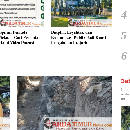
4
5
spirasi Pemuda
Disiplin, Loyalitas, dan
Selatan Curi Perhatian
Komunikasi Publik Jadi Kunci
lalui Video Potensi
Pengabdian Prajurit.
6
Ber
Ini a
wpber
ini.