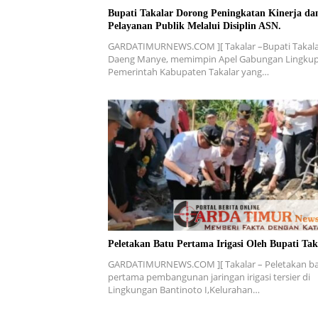
Bupati Takalar Dorong Peningkatan Kinerja da
Pelayanan Publik Melalui Disiplin ASN.
GARDATIMURNEWS.COM ][ Takalar –Bupati Takala
Daeng Manye, memimpin Apel Gabungan Lingku
Pemerintah Kabupaten Takalar yang…
Peletakan Batu Pertama Irigasi Oleh Bupati Tak
GARDATIMURNEWS.COM ][ Takalar – Peletakan b
pertama pembangunan jaringan irigasi tersier di
Lingkungan Bantinoto I,Kelurahan…