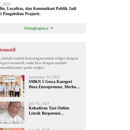
17, 2026
plin, Loyalitas, dan Komunikasi Publik Jadi
i Pengabdian Prajurit.
Selengkapnya
tomotif
i adalah contoh keterangan untuk widget dengan
tegori otomotif, anda bisa dengan mudah
masukkannya pada widget.
September 19, 2025
SMKN 5 Gowa Kategori
Duta Entrepreneur, Mechanic
Skill & Social Media Creator
Enduro Skill Contest
Nasional Ta- 2025
Juni 19, 2025
Kehadiran Taxi Online
Listrik Berpotensi
Menimbulkan Konflik Sosial.
Juni 18, 2025