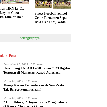
rak HKN ke-61,
aryam Citra
Street Football School
ka Takalar Raih
Gelar Turnamen Sepak
Penghargaan
Bola Usia Dini, Wadah
engsi
Pembinaan dan
Silaturahmi
Selengkapnya
ular Post
Desember 17, 2023
0 Komentar
Hari Juang TNI AD ke-78 Tahun 2023 Digelar
Terpusat di Makassar, Kasad Apresiasi
Kekompakan Forkopimda Sulsel
Maret 16, 2019
0 Komentar
Menag Kecam Penembakan di New Zealand:
Tak Berperikemanusiaan!
Maret 16, 2019
0 Komentar
2 Hari Hilang, Nelayan Tewas Mengambang
di Pantai Cipalawah Garut