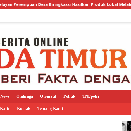
an Desa Biringkassi Hasilkan Produk Lokal Melalui Program 
News
Olahraga
Otomatif
Politik
TNI/polri
 Karir
Kontak
Tentang Kami