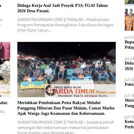
n
Diduga Kerja Asal Jadi Proyek P3A-TGAI Tahun
2026 Desa Patani.
r,
GARDATIMURNEWS COM ][ TAKALAR – Pelaksanaan
p
Program Percepatan Peningkatan Tata Guna Air Irigasi
(P3A-TGAI) Tahun…
Juli 
Bupa
Pela
Juli 
Didu
2026
Juli 
Pele
Juli 
Meri
alar.
Meriahkan Pembukaan Pesta Rakyat Melalui
Pang
Panggung Hiburan Dan Pasar Malam, Camat Marbo
atu
Ajak
Ajak Warga Jaga Keamanan dan Kebersamaan.
Juli 
Kema
GARDATIMURNEWS.COM ][ TAKALAR – Suasana penuh
Perh
semangat dan kebersamaan mewarnai pembukaan
Pasar malam yang dirangkaikan…