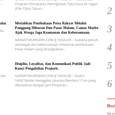
p
Program Percepatan Peningkatan Tata Guna Air Irigasi
2
(P3A-TGAI) Tahun…
alar.
Meriahkan Pembukaan Pesta Rakyat Melalui
3
Panggung Hiburan Dan Pasar Malam, Camat Marbo
atu
Ajak Warga Jaga Keamanan dan Kebersamaan.
GARDATIMURNEWS.COM ][ TAKALAR – Suasana penuh
4
semangat dan kebersamaan mewarnai pembukaan
Pasar malam yang dirangkaikan…
5
Disiplin, Loyalitas, dan Komunikasi Publik Jadi
Kunci Pengabdian Prajurit.
nda
GARDATIMURNEWS.COM ][ TAKALAR – Kodim
6
1426/Takalar menggelar Upacara Bendera 17-an yang
dilanjutkan dengan Jam Pimpinan…
Ber
Ini a