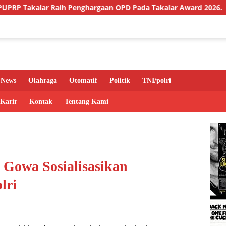
alar Raih Penghargaan OPD Pada Takalar Award 2026.
Ca
News
Olahraga
Otomatif
Politik
TNI/polri
 Karir
Kontak
Tentang Kami
 Gowa Sosialisasikan
lri