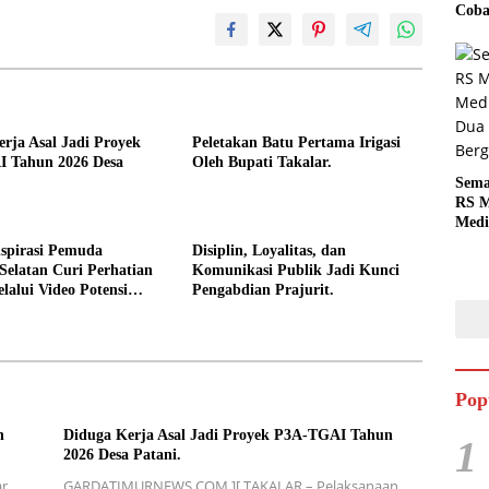
Coba
rja Asal Jadi Proyek
Peletakan Batu Pertama Irigasi
 Tahun 2026 Desa
Oleh Bupati Takalar.
Sema
RS M
Medi
Dua 
spirasi Pemuda
Disiplin, Loyalitas, dan
Berg
Selatan Curi Perhatian
Komunikasi Publik Jadi Kunci
lalui Video Potensi
Pengabdian Prajurit.
Pop
n
Diduga Kerja Asal Jadi Proyek P3A-TGAI Tahun
1
2026 Desa Patani.
r,
GARDATIMURNEWS COM ][ TAKALAR – Pelaksanaan