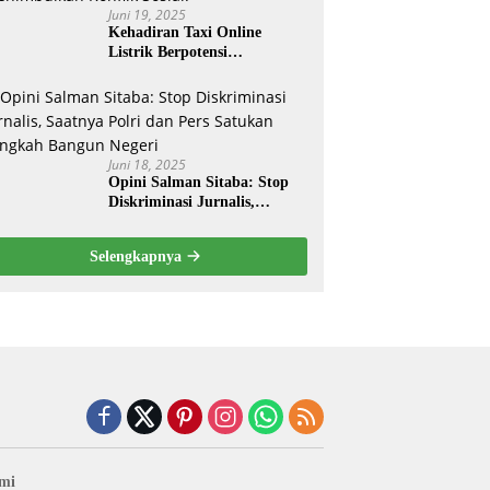
Juni 19, 2025
Kehadiran Taxi Online
Listrik Berpotensi
Menimbulkan Konflik Sosial.
Juni 18, 2025
Opini Salman Sitaba: Stop
Diskriminasi Jurnalis,
Saatnya Polri dan Pers
Satukan Langkah Bangun
Selengkapnya
Negeri
mi