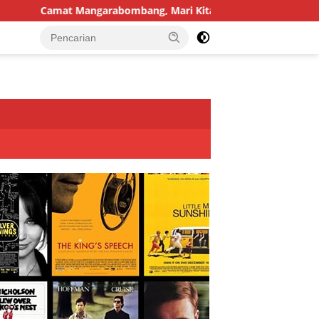
mat Mangarabombang, Mari Kita Sambut HUT ke-81 RI dengan 