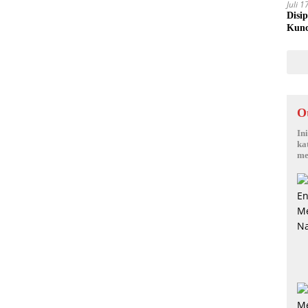
Juli 
Disi
Kunc
O
In
ka
me