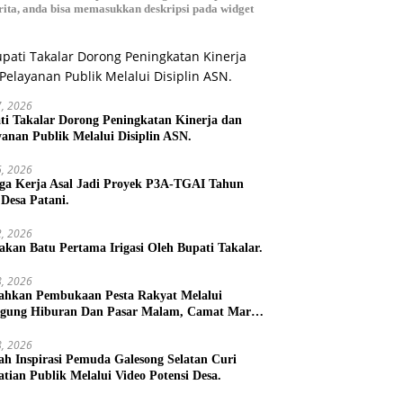
ita, anda bisa memasukkan deskripsi pada widget
27, 2026
ti Takalar Dorong Peningkatan Kinerja dan
yanan Publik Melalui Disiplin ASN.
26, 2026
ga Kerja Asal Jadi Proyek P3A-TGAI Tahun
 Desa Patani.
22, 2026
takan Batu Pertama Irigasi Oleh Bupati Takalar.
18, 2026
ahkan Pembukaan Pesta Rakyat Melalui
gung Hiburan Dan Pasar Malam, Camat Marbo
 Warga Jaga Keamanan dan Kebersamaan.
18, 2026
h Inspirasi Pemuda Galesong Selatan Curi
atian Publik Melalui Video Potensi Desa.