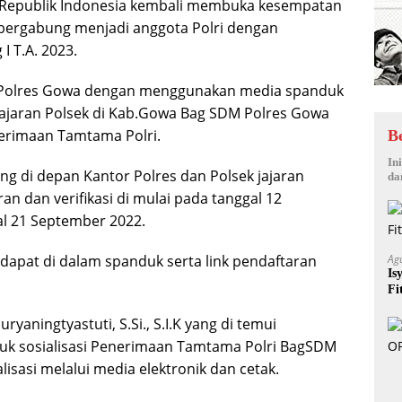
 Republik Indonesia kembali membuka kesempatan
bergabung menjadi anggota Polri dengan
 T.A. 2023.
ran Polres Gowa dengan menggunakan media spanduk
 jajaran Polsek di Kab.Gowa Bag SDM Polres Gowa
erimaan Tamtama Polri.
B
In
 di depan Kantor Polres dan Polsek jajaran
da
an dan verifikasi di mulai pada tanggal 12
l 21 September 2022.
erdapat di dalam spanduk serta link pendaftaran
Ag
Is
Fi
aningtyastuti, S.Si., S.I.K yang di temui
k sosialisasi Penerimaan Tamtama Polri BagSDM
isasi melalui media elektronik dan cetak.