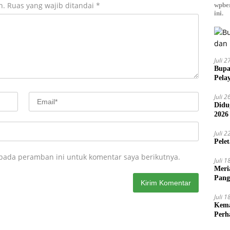
n.
Ruas yang wajib ditandai
*
wpber
ini.
Juli 
Bupa
Pela
Juli 
Didu
2026
Juli 
Pele
 pada peramban ini untuk komentar saya berikutnya.
Juli 
Meri
Pang
Ajak
Juli 
Kema
Perh