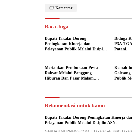
Komentar
Baca Juga
Bupati Takalar Dorong
Diduga Ke
Peningkatan Kinerja dan
P3A-TGAI
Pelayanan Publik Melalui Disiplin
Patani.
ASN.
Meriahkan Pembukaan Pesta
Kemah In
Rakyat Melalui Panggung
Galesong 
Hiburan Dan Pasar Malam,
Publik Me
Camat Marbo Ajak Warga Jaga
Desa.
Keamanan dan Kebersamaan.
Rekomendasi untuk kamu
Bupati Takalar Dorong Peningkatan Kinerja da
Pelayanan Publik Melalui Disiplin ASN.
GARDATIMURNEWS.COM ][ Takalar –Bupati Takala