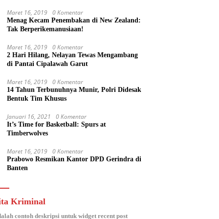
Kekompakan Forkopimda Sulsel
Maret 16, 2019
0 Komentar
Menag Kecam Penembakan di New Zealand:
Tak Berperikemanusiaan!
Maret 16, 2019
0 Komentar
2 Hari Hilang, Nelayan Tewas Mengambang
di Pantai Cipalawah Garut
Maret 16, 2019
0 Komentar
14 Tahun Terbunuhnya Munir, Polri Didesak
Bentuk Tim Khusus
Januari 16, 2021
0 Komentar
It’s Time for Basketball: Spurs at
Timberwolves
Maret 16, 2019
0 Komentar
Prabowo Resmikan Kantor DPD Gerindra di
Banten
ita Kriminal
dalah contoh deskripsi untuk widget recent post