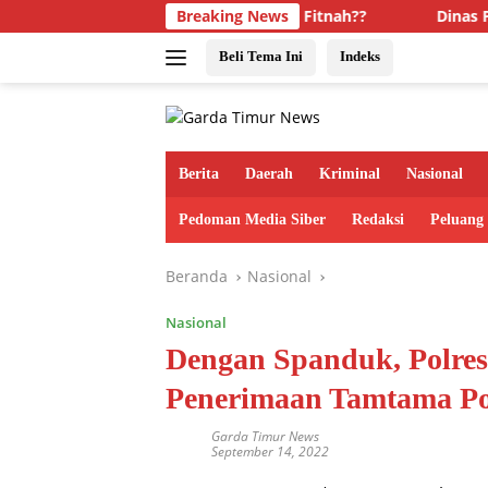
Langsung
p Lepas” Narkoba, Hoaks dan Fitnah??
Breaking News
Dinas PUPRP Tak
ke
konten
Beli Tema Ini
Indeks
Berita
Daerah
Kriminal
Nasional
Pedoman Media Siber
Redaksi
Peluang
Beranda
Nasional
Nasional
Dengan Spanduk, Polres
Penerimaan Tamtama Po
Garda Timur News
September 14, 2022