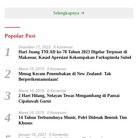
Selengkapnya
Popular Post
Desember 17, 2023
0 Komentar
1
Hari Juang TNI AD ke-78 Tahun 2023 Digelar Terpusat di
Makassar, Kasad Apresiasi Kekompakan Forkopimda Sulsel
Maret 16, 2019
0 Komentar
2
Menag Kecam Penembakan di New Zealand: Tak
Berperikemanusiaan!
Maret 16, 2019
0 Komentar
3
2 Hari Hilang, Nelayan Tewas Mengambang di Pantai
Cipalawah Garut
Maret 16, 2019
0 Komentar
4
14 Tahun Terbunuhnya Munir, Polri Didesak Bentuk Tim
Khusus
Januari 16, 2021
0 Komentar