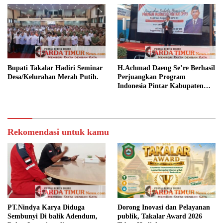
Bupati Takalar Hadiri Seminar
H.Achmad Daeng Se’re Berhasil
Desa/Kelurahan Merah Putih.
Perjuangkan Program
Indonesia Pintar Kabupaten
Takalar.
Rekomendasi untuk kamu
PT.Nindya Karya Diduga
Dorong Inovasi dan Pelayanan
Sembunyi Di balik Adendum,
publik, Takalar Award 2026