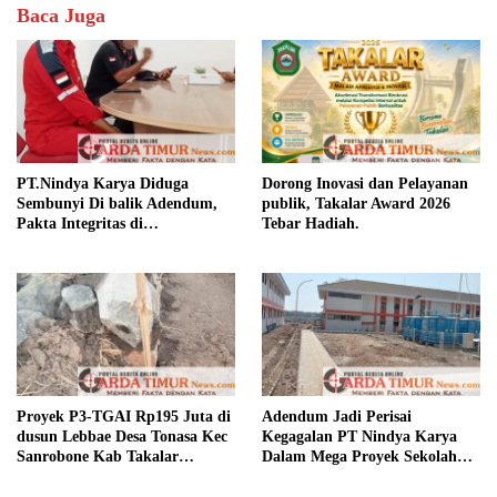
Baca Juga
PT.Nindya Karya Diduga
Dorong Inovasi dan Pelayanan
Sembunyi Di balik Adendum,
publik, Takalar Award 2026
Pakta Integritas di
Tebar Hadiah.
Pertanyakan.
Proyek P3-TGAI Rp195 Juta di
Adendum Jadi Perisai
dusun Lebbae Desa Tonasa Kec
Kegagalan PT Nindya Karya
Sanrobone Kab Takalar
Dalam Mega Proyek Sekolah
Disorot.
Rakyat.