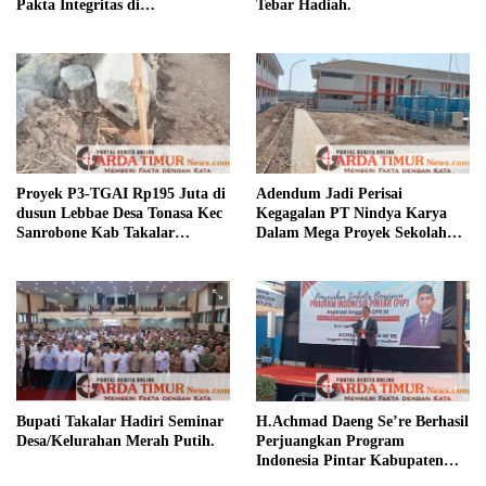
Pakta Integritas di
Tebar Hadiah.
Pertanyakan.
Proyek P3-TGAI Rp195 Juta di
Adendum Jadi Perisai
dusun Lebbae Desa Tonasa Kec
Kegagalan PT Nindya Karya
Sanrobone Kab Takalar
Dalam Mega Proyek Sekolah
Disorot.
Rakyat.
Bupati Takalar Hadiri Seminar
H.Achmad Daeng Se’re Berhasil
Desa/Kelurahan Merah Putih.
Perjuangkan Program
Indonesia Pintar Kabupaten
Takalar.