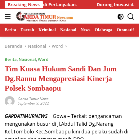
Langsung
egritas di Pertanyakan.
Breaking News
Dorong Inovasi dan Pelayanan p
ke
konten
Berita
Daerah
Kriminal
Nasional
News
Olahraga
Otomatif
Beranda
Nasional
Word
Berita
,
Nasional
,
Word
Tim Kuasa Hukum Sandi Dan Jum
Dg.Rannu Mengapresiasi Kinerja
Polsek Sombaopu
Garda Timur News
September 9, 2022
GARDATIMURNEWS
| Gowa – Terkait pengancaman
mengunakan busur di Jl.Abdul Talid Dg.Narang
Kel.Tombolo Kec.Sombaopu kini dua pelaku sudah di