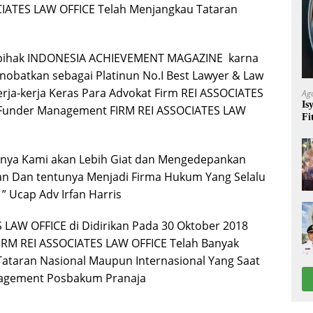
OCIATES LAW OFFICE Telah Menjangkau Tataran
a pihak INDONESIA ACHIEVEMENT MAGAZINE karna
obatkan sebagai Platinun No.I Best Lawyer & Law
Kerja-kerja Keras Para Advokat Firm REI ASSOCIATES
Ag
Is
a Funder Management FIRM REI ASSOCIATES LAW
Fi
nya Kami akan Lebih Giat dan Mengedepankan
lan Dan tentunya Menjadi Firma Hukum Yang Selalu
” Ucap Adv Irfan Harris
 LAW OFFICE di Didirikan Pada 30 Oktober 2018
IRM REI ASSOCIATES LAW OFFICE Telah Banyak
ataran Nasional Maupun Internasional Yang Saat
nagement Posbakum Pranaja