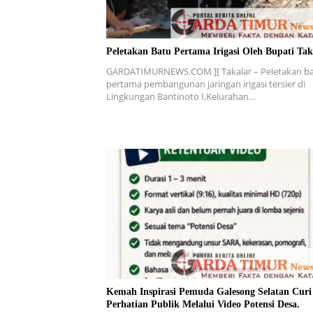
Peletakan Batu Pertama Irigasi Oleh Bupati Tak
GARDATIMURNEWS.COM ][ Takalar – Peletakan b
pertama pembangunan jaringan irigasi tersier di
Lingkungan Bantinoto I,Kelurahan…
Kemah Inspirasi Pemuda Galesong Selatan Curi
Perhatian Publik Melalui Video Potensi Desa.