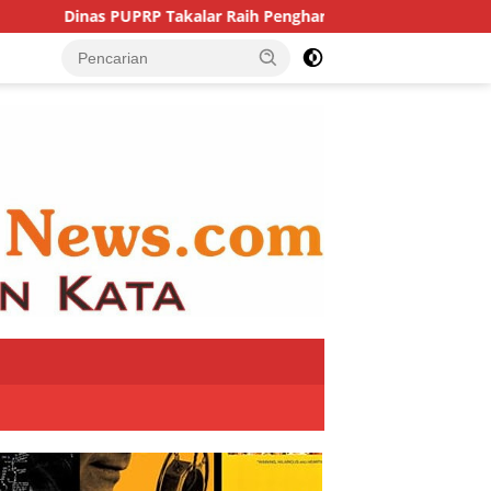
UPRP Takalar Raih Penghargaan OPD Pada Takalar Award 2026.