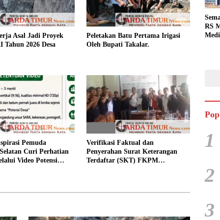
Sema
RS M
Medi
rja Asal Jadi Proyek
Peletakan Batu Pertama Irigasi
Dua 
 Tahun 2026 Desa
Oleh Bupati Takalar.
Berg
Pop
1
spirasi Pemuda
Verifikasi Faktual dan
Selatan Curi Perhatian
Penyerahan Surat Keterangan
lalui Video Potensi
Terdaftar (SKT) FKPM
2
Kabupaten Takalar.
3