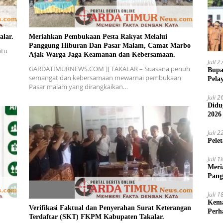
alar.
Meriahkan Pembukaan Pesta Rakyat Melalui
Panggung Hiburan Dan Pasar Malam, Camat Marbo
atu
Ajak Warga Jaga Keamanan dan Kebersamaan.
Juli 
GARDATIMURNEWS.COM ][ TAKALAR – Suasana penuh
Bupa
semangat dan kebersamaan mewarnai pembukaan
Pela
Pasar malam yang dirangkaikan…
Juli 
Didu
2026
Juli 
Pele
Juli 
Meri
Pang
Ajak
Juli 
Kema
Verifikasi Faktual dan Penyerahan Surat Keterangan
Perh
Terdaftar (SKT) FKPM Kabupaten Takalar.