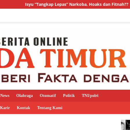
u “Tangkap Lepas” Narkoba, Hoaks dan Fitnah??
Dinas P
News
Olahraga
Otomatif
Politik
TNI/polri
 Karir
Kontak
Tentang Kami