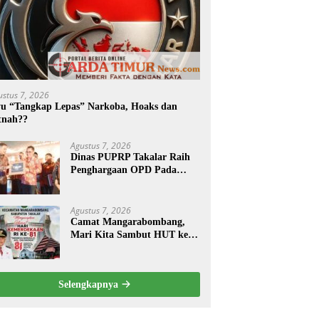
ustus 7, 2026
yu “Tangkap Lepas” Narkoba, Hoaks dan
tnah??
Agustus 7, 2026
Dinas PUPRP Takalar Raih
Penghargaan OPD Pada
Takalar Award 2026.
Agustus 7, 2026
Camat Mangarabombang,
Mari Kita Sambut HUT ke-
81 RI dengan Semangat
Persatuan dan
Pembangunan.‍
Selengkapnya