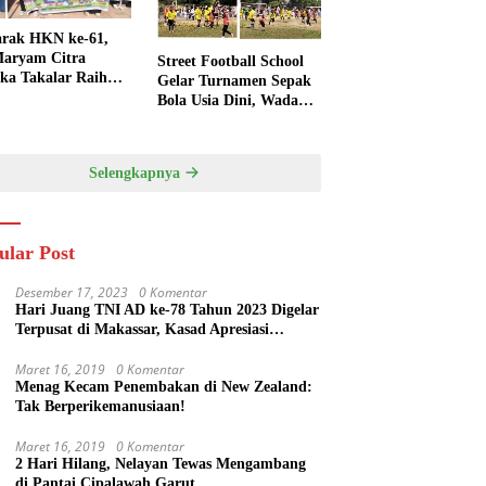
rak HKN ke-61,
aryam Citra
Street Football School
ka Takalar Raih
Gelar Turnamen Sepak
Penghargaan
Bola Usia Dini, Wadah
engsi
Pembinaan dan
Silaturahmi
Selengkapnya
ular Post
Desember 17, 2023
0 Komentar
Hari Juang TNI AD ke-78 Tahun 2023 Digelar
Terpusat di Makassar, Kasad Apresiasi
Kekompakan Forkopimda Sulsel
Maret 16, 2019
0 Komentar
Menag Kecam Penembakan di New Zealand:
Tak Berperikemanusiaan!
Maret 16, 2019
0 Komentar
2 Hari Hilang, Nelayan Tewas Mengambang
di Pantai Cipalawah Garut