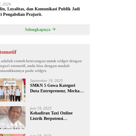
17, 2026
plin, Loyalitas, dan Komunikasi Publik Jadi
i Pengabdian Prajurit.
Selengkapnya
tomotif
i adalah contoh keterangan untuk widget dengan
tegori otomotif, anda bisa dengan mudah
masukkannya pada widget.
September 19, 2025
SMKN 5 Gowa Kategori
Duta Entrepreneur, Mechanic
Skill & Social Media Creator
Enduro Skill Contest
Nasional Ta- 2025
Juni 19, 2025
Kehadiran Taxi Online
Listrik Berpotensi
Menimbulkan Konflik Sosial.
Juni 18, 2025