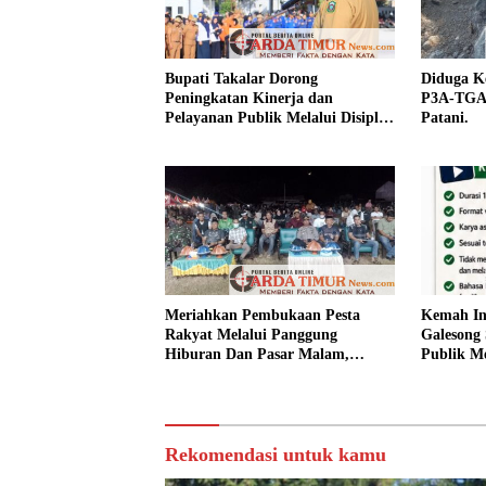
Bupati Takalar Dorong
Diduga Ke
Peningkatan Kinerja dan
P3A-TGAI
Pelayanan Publik Melalui Disiplin
Patani.
ASN.
Meriahkan Pembukaan Pesta
Kemah In
Rakyat Melalui Panggung
Galesong 
Hiburan Dan Pasar Malam,
Publik Me
Camat Marbo Ajak Warga Jaga
Desa.
Keamanan dan Kebersamaan.
Rekomendasi untuk kamu