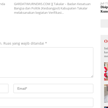
Juli 
nda
GARDATIMURNEWS.COM ][ Takalar – Badan Kesatuan
Disi
Bangsa dan Politik (Kesbangpol) Kabupaten Takalar
Kunc
melaksanakan kegiatan Verifikasi…
O
n.
Ruas yang wajib ditandai
*
In
ka
me