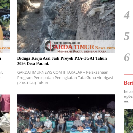
4
5
6
n
Diduga Kerja Asal Jadi Proyek P3A-TGAI Tahun
2026 Desa Patani.
r,
GARDATIMURNEWS COM ][ TAKALAR – Pelaksanaan
p
Program Percepatan Peningkatan Tata Guna Air Irigasi
Ber
(P3A-TGAI) Tahun…
Ini a
wpber
ini.