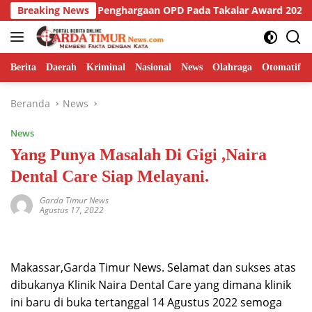
Langsung
alar Raih Penghargaan OPD Pada Takalar Award 2026.
Breaking News
C
ke
konten
Berita
Daerah
Kriminal
Nasional
News
Olahraga
Otomatif
Beranda
News
News
Yang Punya Masalah Di Gigi ,Naira
Dental Care Siap Melayani.
Garda Timur News
Agustus 17, 2022
Makassar,Garda Timur News. Selamat dan sukses atas
dibukanya Klinik Naira Dental Care yang dimana klinik
ini baru di buka tertanggal 14 Agustus 2022 semoga