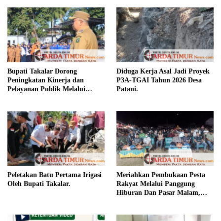
Bupati Takalar Dorong
Diduga Kerja Asal Jadi Proyek
Peningkatan Kinerja dan
P3A-TGAI Tahun 2026 Desa
Pelayanan Publik Melalui
Patani.
Disiplin ASN.
Peletakan Batu Pertama Irigasi
Meriahkan Pembukaan Pesta
Oleh Bupati Takalar.
Rakyat Melalui Panggung
Hiburan Dan Pasar Malam,
Camat Marbo Ajak Warga Jaga
Keamanan dan Kebersamaan.