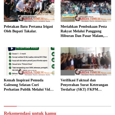
Peletakan Batu Pertama Irigasi
Meriahkan Pembukaan Pesta
Oleh Bupati Takalar.
Rakyat Melalui Panggung
Hiburan Dan Pasar Malam,
Camat Marbo Ajak Warga Jaga
Keamanan dan Kebersamaan.
Kemah Inspirasi Pemuda
Verifikasi Faktual dan
Galesong Selatan Curi
Penyerahan Surat Keterangan
Perhatian Publik Melalui Video
Terdaftar (SKT) FKPM
Potensi Desa.
Kabupaten Takalar.
Rekomendasi untuk kamu