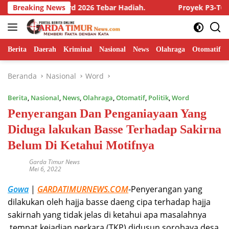
Langsung
alar Award 2026 Tebar Hadiah.
Breaking News
Proyek P3-TGAI Rp195 Jut
ke
konten
Berita
Daerah
Kriminal
Nasional
News
Olahraga
Otomatif
Beranda
Nasional
Word
Berita
,
Nasional
,
News
,
Olahraga
,
Otomatif
,
Politik
,
Word
Penyerangan Dan Penganiayaan Yang
Diduga lakukan Basse Terhadap Sakirna
Belum Di Ketahui Motifnya
Garda Timur News
Mei 6, 2022
Gowa
|
GARDATIMURNEWS.COM
-Penyerangan yang
dilakukan oleh hajja basse daeng cipa terhadap hajja
sakirnah yang tidak jelas di ketahui apa masalahnya
,tempat kejadian perkara (TKP) didusun sorobaya desa