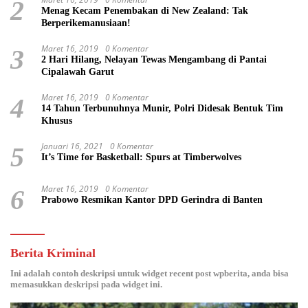
2
Menag Kecam Penembakan di New Zealand: Tak
Berperikemanusiaan!
Maret 16, 2019
0 Komentar
3
2 Hari Hilang, Nelayan Tewas Mengambang di Pantai
Cipalawah Garut
Maret 16, 2019
0 Komentar
4
14 Tahun Terbunuhnya Munir, Polri Didesak Bentuk Tim
Khusus
Januari 16, 2021
0 Komentar
5
It’s Time for Basketball: Spurs at Timberwolves
Maret 16, 2019
0 Komentar
6
Prabowo Resmikan Kantor DPD Gerindra di Banten
Berita Kriminal
Ini adalah contoh deskripsi untuk widget recent post wpberita, anda bisa
memasukkan deskripsi pada widget ini.