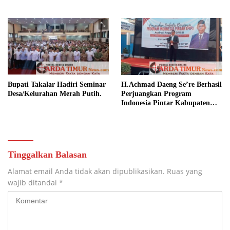
Disorot.
Rakyat.
Bupati Takalar Hadiri Seminar
H.Achmad Daeng Se’re Berhasil
Desa/Kelurahan Merah Putih.
Perjuangkan Program
Indonesia Pintar Kabupaten
Takalar.
Tinggalkan Balasan
Alamat email Anda tidak akan dipublikasikan.
Ruas yang
wajib ditandai
*