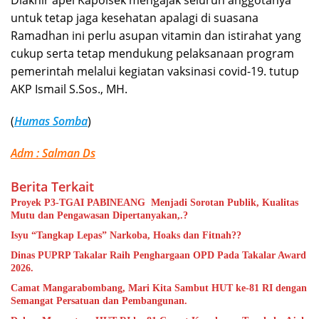
Diakhir apel Kapolsek mengajak seluruh anggotanya
untuk tetap jaga kesehatan apalagi di suasana
Ramadhan ini perlu asupan vitamin dan istirahat yang
cukup serta tetap mendukung pelaksanaan program
pemerintah melalui kegiatan vaksinasi covid-19. tutup
AKP Ismail S.Sos., MH.
(
Humas Somba
)
Adm : Salman Ds
Berita Terkait
Proyek P3-TGAI PABINEANG Menjadi Sorotan Publik, Kualitas
Mutu dan Pengawasan Dipertanyakan,.?
Isyu “Tangkap Lepas” Narkoba, Hoaks dan Fitnah??
Dinas PUPRP Takalar Raih Penghargaan OPD Pada Takalar Award
2026.
Camat Mangarabombang, Mari Kita Sambut HUT ke-81 RI dengan
Semangat Persatuan dan Pembangunan.‍