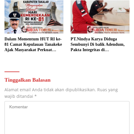
Dalam Momentum HUT RI ke-
PT.Nindya Karya Diduga
81 Camat Kepulauan Tanakeke
Sembunyi Di balik Adendum,
Ajak Masyarakat Perkuat
Pakta Integritas di
Persatuan dan Tingkatkan
Pertanyakan.
Kesejahteraan.
Tinggalkan Balasan
Alamat email Anda tidak akan dipublikasikan.
Ruas yang
wajib ditandai
*