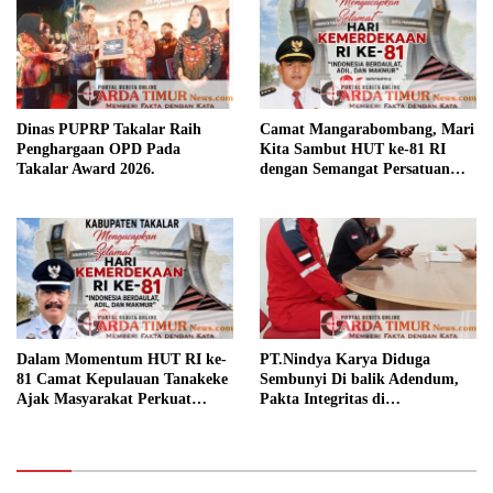
Dinas PUPRP Takalar Raih
Camat Mangarabombang, Mari
Penghargaan OPD Pada
Kita Sambut HUT ke-81 RI
Takalar Award 2026.
dengan Semangat Persatuan
dan Pembangunan.‍
Dalam Momentum HUT RI ke-
PT.Nindya Karya Diduga
81 Camat Kepulauan Tanakeke
Sembunyi Di balik Adendum,
Ajak Masyarakat Perkuat
Pakta Integritas di
Persatuan dan Tingkatkan
Pertanyakan.
Kesejahteraan.