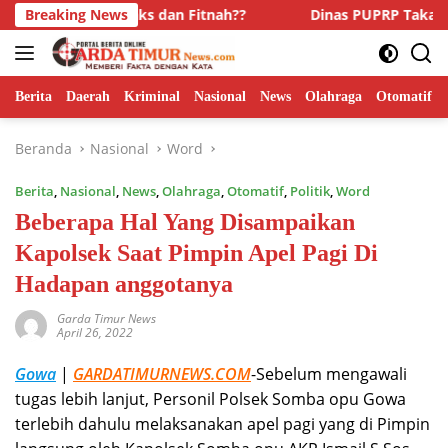
Langsung
ba, Hoaks dan Fitnah??
Breaking News
Dinas PUPRP Takalar Raih Peng
ke
konten
Berita
Daerah
Kriminal
Nasional
News
Olahraga
Otomatif
Beranda
Nasional
Word
Berita
,
Nasional
,
News
,
Olahraga
,
Otomatif
,
Politik
,
Word
Beberapa Hal Yang Disampaikan
Kapolsek Saat Pimpin Apel Pagi Di
Hadapan anggotanya
Garda Timur News
April 26, 2022
Gowa
|
GARDATIMURNEWS.COM
-Sebelum mengawali
tugas lebih lanjut, Personil Polsek Somba opu Gowa
terlebih dahulu melaksanakan apel pagi yang di Pimpin