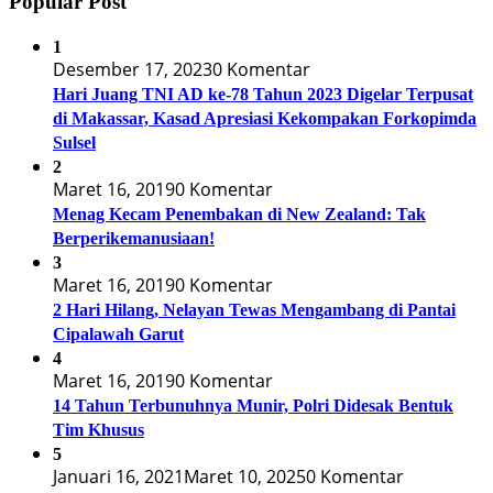
Popular Post
1
Desember 17, 2023
0 Komentar
Hari Juang TNI AD ke-78 Tahun 2023 Digelar Terpusat
di Makassar, Kasad Apresiasi Kekompakan Forkopimda
Sulsel
2
Maret 16, 2019
0 Komentar
Menag Kecam Penembakan di New Zealand: Tak
Berperikemanusiaan!
3
Maret 16, 2019
0 Komentar
2 Hari Hilang, Nelayan Tewas Mengambang di Pantai
Cipalawah Garut
4
Maret 16, 2019
0 Komentar
14 Tahun Terbunuhnya Munir, Polri Didesak Bentuk
Tim Khusus
5
Januari 16, 2021
Maret 10, 2025
0 Komentar