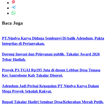
Baca Juga
PT.Nindya Karya Diduga Sembunyi Di balik Adendum, Pakta
Integritas di Pertanyakan.
Dorong Inovasi dan Pelayanan publik, Takalar Award 2026
Tebar Hadiah.
Proyek P3-TGAI Rp195 Juta di dusun Lebbae Desa Tonasa
Kec Sanrobone Kab Takalar Disorot.
Adendum Jadi Perisai Kegagalan PT Nindya Karya Dalam
Mega Proyek Sekolah Rakyat.
Bupati Takalar Hadiri Seminar Desa/Kelurahan Merah Putih.