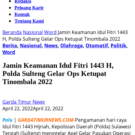
Redaksi
Peluang Karir
Kontak
Tentang Kami
Beranda
Nasional
Word
Jamin Keamanan Idul Fitri 1443
H, Polda Sulteng Gelar Ops Ketupat Tinombala 2022
Berita
,
Nasional
,
News
,
Olahraga
,
Otomatif
,
Politik
,
Word
Jamin Keamanan Idul Fitri 1443 H,
Polda Sulteng Gelar Ops Ketupat
Tinombala 2022
Garda Timur News
April 22, 2022
April 22, 2022
Palu
|
GARDATIMURNEWS.COM-
Pengamanan hari raya
Idul Fitri 1443 Hijriah, Kepolisian Daerah (Polda) Sulawesi
Tengah (Sulteng) menggelar Apel Gelar Pasukan Operasi