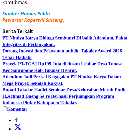
kamtibmas.
Sumber Humas Polda
Pewarta: Kaperwil Sulteng.
Berita Terkait
PT.Nindya Karya Diduga Sembunyi Di balik Adendum, Pakta
Integritas di Pertanyakan.
Dorong Inovasi dan Pelayanan publik, Takalar Award 2026
Tebar Hadiah.
Proyek P3-TGAI Rp195 Juta di dusun Lebbae Desa Tonasa
Kec Sanrobone Kab Takalar Disorot.
Adendum Jadi Perisai Kegagalan PT Nindya Karya Dalam
Mega Proyek Sekolah Rakyat.
Bupati Takalar Hadiri Seminar Desa/Kelurahan Merah Putih.
H.Achmad Daeng Se’re Berhasil Perjuangkan Program
Indonesia Pintar Kabupaten Takalar.
Komentar