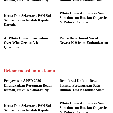
di Gowa.
Istri Akan Cakades
White House Announces New
Ketua Dan Sekertaris PAN Sul-
Sanctions on Russian Oligarchs
Sel Keduanya Adalah Kepala
& Putin’s ‘Cronies’
Daerah.
At White House, Frustration
Police Department Saved
Over Who Gets to Ask
Newest K-9 from Euthanization
Questions
Rekomendasi untuk kamu
Pengawasan APBD 2026
Demokrasi Unik di Desa
Dirangkaikan Peresmian Bedah
Tassese: Pertarungan Satu
Rumah, Bukti Kolaborasi Nyata
Rumah, Dua Kandidat Suami
di Gowa.
Istri Akan Cakades
White House Announces New
Ketua Dan Sekertaris PAN Sul-
Sanctions on Russian Oligarchs
Sel Keduanya Adalah Kepala
& Putin’s ‘Cronies’